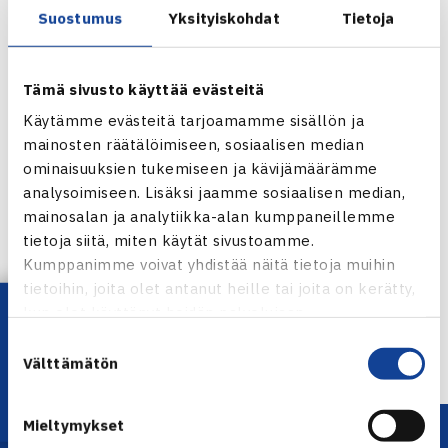
Suostumus
Yksityiskohdat
Tietoja
Tämä sivusto käyttää evästeitä
Käytämme evästeitä tarjoamamme sisällön ja
mainosten räätälöimiseen, sosiaalisen median
ominaisuuksien tukemiseen ja kävijämäärämme
analysoimiseen. Lisäksi jaamme sosiaalisen median,
mainosalan ja analytiikka-alan kumppaneillemme
Jaa:
tietoja siitä, miten käytät sivustoamme.
Kumppanimme voivat yhdistää näitä tietoja muihin
tietoihin, joita olet antanut heille tai joita on kerätty,
Lataa OmaTennis!
kun olet käyttänyt heidän palvelujaan.
← Edellinen
Suostumuksen
Välttämätön
valinta
Mieltymykset