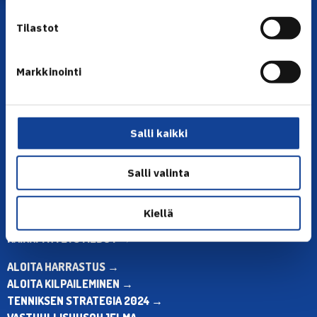
Tilastot
Markkinointi
YHTEYSTIEDOT
Olympiastadion, Paavo Nurmen tie 1, 00250 Helsinki
Salli kaikki
Puh. 010 574 3959
Toimiston puhelinajat:
Salli valinta
ma-pe klo 10.00-12.00
Muina aikoina olkaa yhteydessä
sähköpostitse: toimisto@tennis.fi
Kiellä
KAIKKI YHTEYSTIEDOT →
ALOITA HARRASTUS →
ALOITA KILPAILEMINEN →
TENNIKSEN STRATEGIA 2024 →