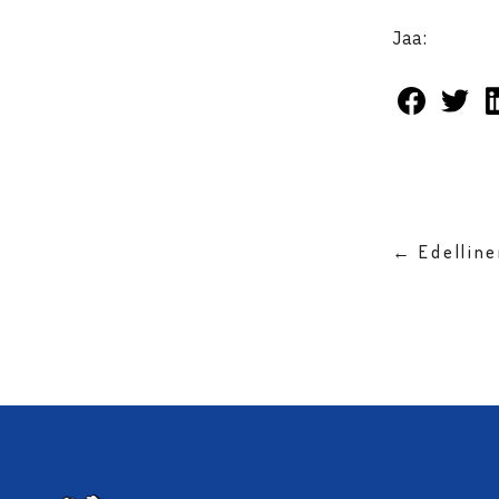
Jaa:
← Edellin