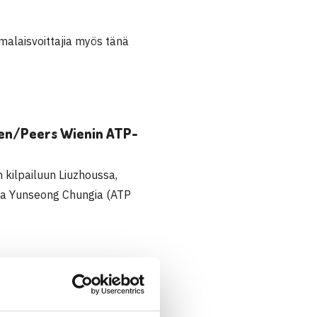
malaisvoittajia myös tänä
inen/Peers Wienin ATP-
 kilpailuun Liuzhoussa,
ista Yunseong Chungia (ATP
ät niin ikään karsintojen