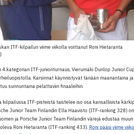
an ITF-kilpailun viime viikolla voittanut Roni Hietaranta
)
 4.kategorian ITF-junioriturnaus, Vierumäki Dunlop Junior Cup,
heiluopistolla. Karsinnat käynnistyvät tänään maanantaina ja 
tuu sunnuntaina pelattaviin finaaleihin.
 kilpailussa ITF-pisteistä taistelee iso osa kansallisista kärk
che Junior Team Finlandin Ella Haavisto (ITF-ranking 328) on ki
Suomen ja Porsche Junior Team Finlandin värejä edustaa muu
 oleva Roni Hietaranta (ITF-ranking 433).
Roni pääsi viime vii