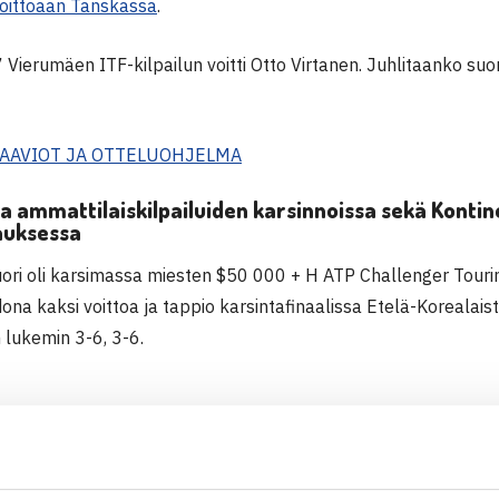
oittoaan Tanskassa
.
Vierumäen ITF-kilpailun voitti Otto Virtanen. Juhlitaanko suo
KAAVIOT JA OTTELUOHJELMA
a ammattilaiskilpailuiden karsinnoissa sekä Kont
auksessa
ori oli karsimassa miesten $50 000 + H ATP Challenger Tourin
dona kaksi voittoa ja tappio karsintafinaalissa Etelä-Koreala
 lukemin 3-6, 3-6.
 pelit Norjassa pelattavassa $25 000 ITF-kilpailussa päättyiv
okselle.