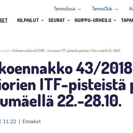
TennisÄssä
TennisClub
K
SET
KILPAILUT
SEURAT
HUIPPU-URHEILU
TAPA
nnakot
>
Viikkoennakko 43/2018 – Juniorien ITF-pisteistä pelataan Vierumäellä 22.-28.10.
kkoennakko 43/2018
orien ITF-pisteistä
umäellä 22.-28.10.
| 11:22 | Ennakot