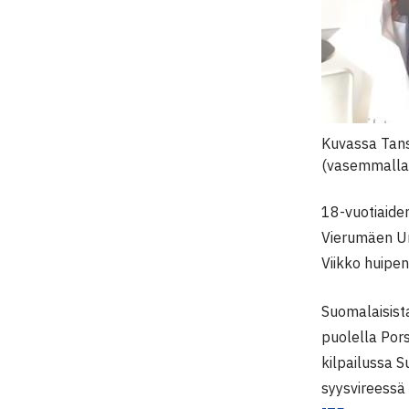
Kuvassa Tansk
(vasemmalla
18-vuotiaiden
Vierumäen Ur
Viikko huipen
Suomalaisista
puolella Pors
kilpailussa 
syysvireessä