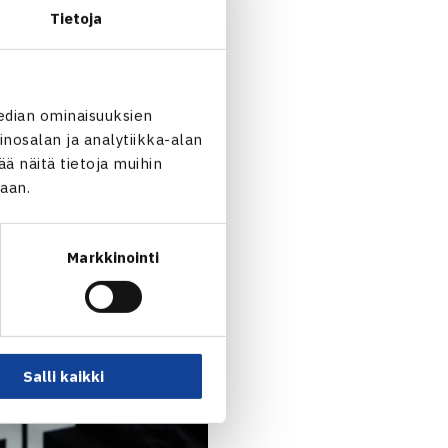
Tietoja
$15 000 -turnauksessa.
edian ominaisuuksien
na Petrovicin.
nosalan ja analytiikka-alan
 näitä tietoja muihin
jaan.
railleet Henri Kontinen ja
rnauksessa. Ensimmäisellä
Markkinointi
Salli kaikki