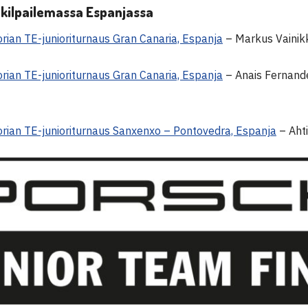
 kilpailemassa Espanjassa
rian TE-junioriturnaus Gran Canaria, Espanja
– Markus Vainikk
rian TE-junioriturnaus Gran Canaria, Espanja
– Anais Fernand
rian TE-junioriturnaus Sanxenxo – Pontovedra, Espanja
– Ahti