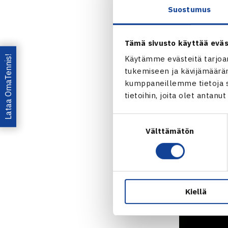
Suostumus
KAAVIOT
Tämä sivusto käyttää eväs
Mariella Min
Lataa OmaTennis!
Käytämme evästeitä tarjoa
Minetti on se
tukemiseen ja kävijämääräm
kumppaneillemme tietoja si
KAAVIOT
tietoihin, joita olet antanu
Menneellä vii
Suostumuksen
John Peers j
Välttämätön
valinta
kierroksella 
KAAVIOT
Kiellä