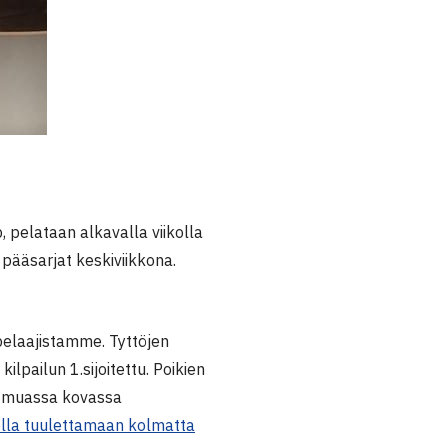
 pelataan alkavalla viikolla
pääsarjat keskiviikkona.
ipelaajistamme. Tyttöjen
lpailun 1.sijoitettu. Poikien
n muassa kovassa
kolla tuulettamaan kolmatta