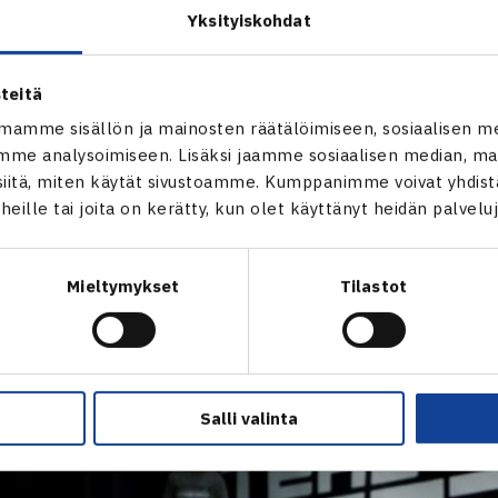
Yksityiskohdat
teitä
etti sen sijaan jatkaa otteluitaan Tukholmassa pelattavassa 
mamme sisällön ja mainosten räätälöimiseen, sosiaalisen m
lviytynyt karsintafinaaliin, jossa hän kohtaa ruotsalaisen Marti
me analysoimiseen. Lisäksi jaamme sosiaalisen median, mai
itä, miten käytät sivustoamme. Kumppanimme voivat yhdistää
t heille tai joita on kerätty, kun olet käyttänyt heidän palvelu
kolla Suomessa ja kotimaisessa TEHO Sport Tennisliigassa vie
atkavat ATP-pistejahtiaan Wienissä pelattavassa ATP 500 -tu
Mieltymykset
Tilastot
he kohtaavat Espanjalaiskaksikko Marc ja Feliciano Lopezin.
Salli valinta