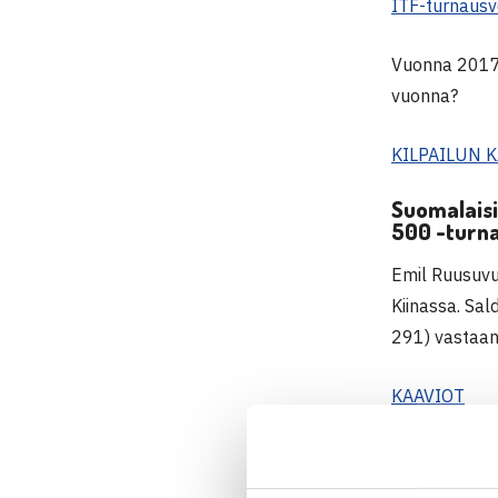
ITF-turnausv
Vuonna 2017 
vuonna?
KILPAILUN 
Suomalaisi
500 -turn
Emil Ruusuvu
Kiinassa. Sal
291) vastaan
KAAVIOT
Oona Orpanan
toiselle kierr