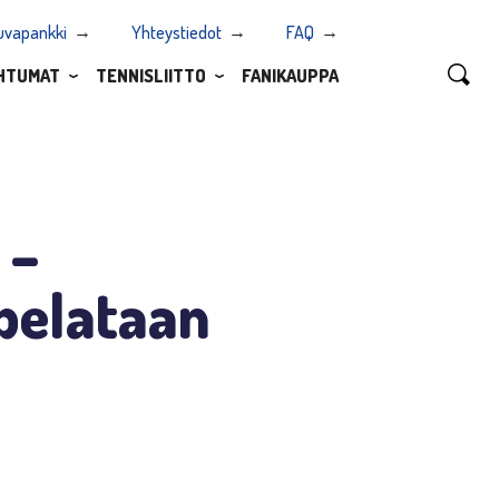
uvapankki
Yhteystiedot
FAQ
HTUMAT
TENNISLIITTO
FANIKAUPPA
 –
 pelataan