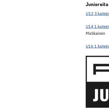
Junioreita
U12 3.katego
U14 1.katego
Matikainen
U16 1.katego