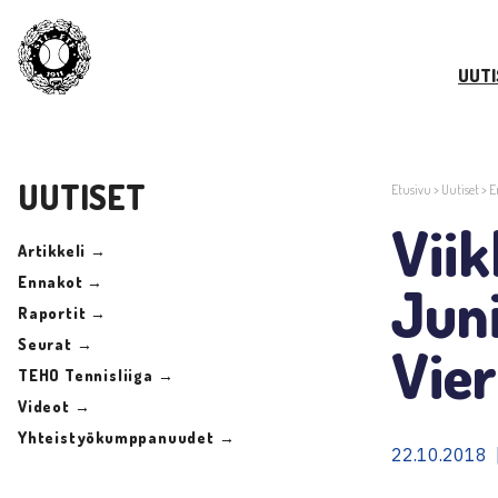
UUTI
UUTISET
Etusivu
>
Uutiset
>
E
Vii
Artikkeli →
Ennakot →
Juni
Raportit →
Seurat →
Vier
TEHO Tennisliiga →
Videot →
Yhteistyökumppanuudet →
22.10.2018 