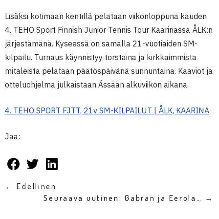
Lisäksi kotimaan kentillä pelataan viikonloppuna kauden
4. TEHO Sport Finnish Junior Tennis Tour Kaarinassa ÅLK:n
järjestämänä. Kyseessä on samalla 21-vuotiaiden SM-
kilpailu. Turnaus käynnistyy torstaina ja kirkkaimmista
mitaleista pelataan päätöspäivänä sunnuntaina. Kaaviot ja
otteluohjelma julkaistaan Ässään alkuviikon aikana.
4. TEHO SPORT FJTT, 21v SM-KILPAILUT | ÅLK, KAARINA
Jaa:
← Edellinen
Seuraava uutinen: Gabran ja Eerola… →