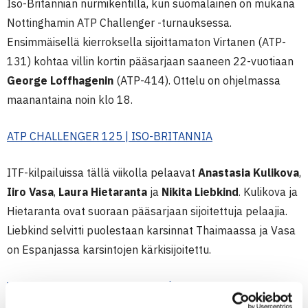
Iso-Britannian nurmikentillä, kun suomalainen on mukana
Nottinghamin ATP Challenger -turnauksessa.
Ensimmäisellä kierroksella sijoittamaton Virtanen (ATP-
131) kohtaa villin kortin pääsarjaan saaneen 22-vuotiaan
George Loffhagenin
(ATP-414). Ottelu on ohjelmassa
maanantaina noin klo 18.
ATP CHALLENGER 125 | ISO-BRITANNIA
ITF-kilpailuissa tällä viikolla pelaavat
Anastasia Kulikova
,
Iiro Vasa
,
Laura Hietaranta
ja
Nikita Liebkind
. Kulikova ja
Hietaranta ovat suoraan pääsarjaan sijoitettuja pelaajia.
Liebkind selvitti puolestaan karsinnat Thaimaassa ja Vasa
on Espanjassa karsintojen kärkisijoitettu.
W60 ITF WORLD TENNIS TOUR | ESPANJA
W15 ITF WORLD TENNIS TOUR | SERBIA