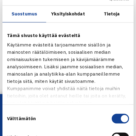
W15 ITF WORLD TENNIS TOUR | THAIMAA
Suostumus
Yksityiskohdat
Tietoja
M25 ITF WORLD TENNIS TOUR | ESPANJA
Junioreita maailmalla
Tämä sivusto käyttää evästeitä
Käytämme evästeitä tarjoamamme sisällön ja
mainosten räätälöimiseen, sosiaalisen median
ominaisuuksien tukemiseen ja kävijämäärämme
analysoimiseen. Lisäksi jaamme sosiaalisen median,
mainosalan ja analytiikka-alan kumppaneillemme
tietoja siitä, miten käytät sivustoamme.
Suomalaisjunioreita pelaa kuluvalla viikolla alla olevissa
Kumppanimme voivat yhdistää näitä tietoja muihin
kansainvälisissä kilpailuissa.
tietoihin, joita olet antanut heille tai joita on kerätty,
Lataa OmaTennis!
kun olet käyttänyt heidän palvelujaan.
J60 ITF WORLD TENNIS TOUR JUNIORS | TANSKA
Suostumuksen
Välttämätön
valinta
J30 ITF WORLD TENNIS TOUR JUNIORS | RUOTSI
ALLE 14-VUOTIAAT TENNIS EUROPE, 1. KATEGORIA |