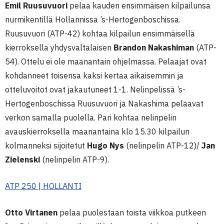
Emil Ruusuvuori
pelaa kauden ensimmäisen kilpailunsa
nurmikentillä Hollannissa ’s-Hertogenboschissa.
Ruusuvuori (ATP-42) kohtaa kilpailun ensimmäisellä
kierroksella yhdysvaltalaisen
Brandon Nakashiman
(ATP-
54). Ottelu ei ole maanantain ohjelmassa. Pelaajat ovat
kohdanneet toisensa kaksi kertaa aikaisemmin ja
otteluvoitot ovat jakautuneet 1-1. Nelinpelissä ’s-
Hertogenboschissa Ruusuvuori ja Nakashima pelaavat
verkon samalla puolella. Pari kohtaa nelinpelin
avauskierroksella maanantaina klo 15.30 kilpailun
kolmanneksi sijoitetut
Hugo Nys
(nelinpelin ATP-12)/
Jan
Zielenski
(nelinpelin ATP-9).
ATP 250 | HOLLANTI
Otto Virtanen
pelaa puolestaan toista viikkoa putkeen