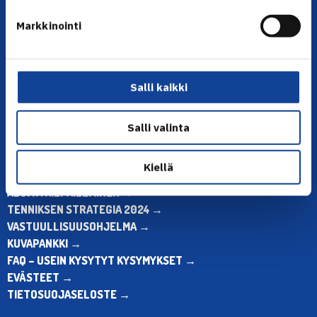
YHTEYSTIEDOT
Markkinointi
Olympiastadion, Paavo Nurmen tie 1, 00250 Helsinki
Puh. 010 574 3959
Toimiston puhelinajat:
ma-pe klo 10.00-12.00
Salli kaikki
Muina aikoina olkaa yhteydessä
sähköpostitse: toimisto@tennis.fi
Salli valinta
KAIKKI YHTEYSTIEDOT →
Kiellä
ALOITA HARRASTUS →
ALOITA KILPAILEMINEN →
TENNIKSEN STRATEGIA 2024 →
VASTUULLISUUSOHJELMA →
KUVAPANKKI →
FAQ – USEIN KYSYTYT KYSYMYKSET →
EVÄSTEET →
TIETOSUOJASELOSTE →