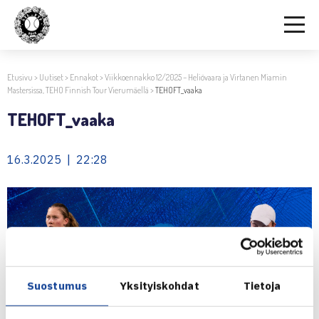
Etusivu
>
Uutiset
>
Ennakot
>
Viikkoennakko 12/2025 – Heliövaara ja Virtanen Miamin
Mastersissa, TEHO Finnish Tour Vierumäellä
>
TEHOFT_vaaka
TEHOFT_vaaka
16.3.2025 | 22:28
Suostumus
Yksityiskohdat
Tietoja