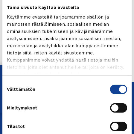
Tämä sivusto käyttää evästeitä
Käytämme evästeitä tarjoamamme sisällön ja
mainosten räätälöimiseen, sosiaalisen median
Jaa:
ominaisuuksien tukemiseen ja kävijämäärämme
analysoimiseen. Lisäksi jaamme sosiaalisen median,
mainosalan ja analytiikka-alan kumppaneillemme
tietoja siitä, miten käytät sivustoamme.
← Edellinen
Kumppanimme voivat yhdistää näitä tietoja muihin
tietoihin, joita olet antanut heille tai joita on kerätty,
Lataa OmaTennis!
kun olet käyttänyt heidän palvelujaan.
Suostumuksen
Välttämätön
valinta
Mieltymykset
Tilastot