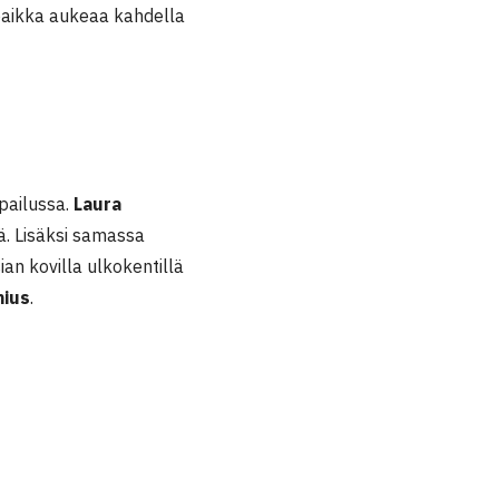
paikka aukeaa kahdella
pailussa.
Laura
ä. Lisäksi samassa
sian kovilla ulkokentillä
nius
.