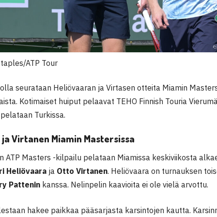
Staples/ATP Tour
kolla seurataan Heliövaaran ja Virtasen otteita Miamin Masters
ista. Kotimaiset huiput pelaavat TEHO Finnish Touria Vierumäe
 pelataan Turkissa.
 ja Virtanen Miamin Mastersissa
n ATP Masters -kilpailu pelataan Miamissa keskiviikosta alk
ri Heliövaara
ja
Otto Virtanen
. Heliövaara on turnauksen toise
ry Pattenin
kanssa. Nelinpelin kaavioita ei ole vielä arvottu.
estaan hakee paikkaa pääsarjasta karsintojen kautta. Karsinno