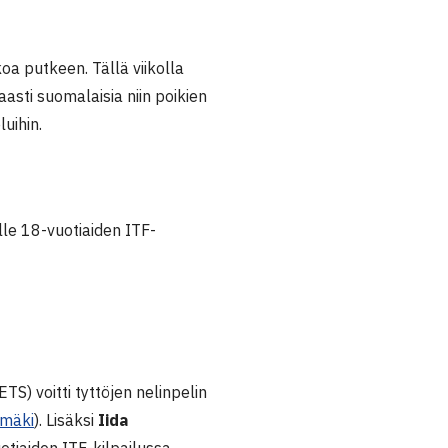
oa putkeen. Tällä viikolla
asti suomalaisia niin poikien
uihin.
alle 18-vuotiaiden ITF-
ETS) voitti tyttöjen nelinpelin
umäki
). Lisäksi
Iida
uotiaiden ITF-kilpailussa