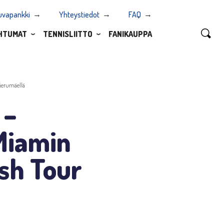
uvapankki
Yhteystiedot
FAQ
HTUMAT
TENNISLIITTO
FANIKAUPPA
Vierumäellä
 –
 Miamin
sh Tour