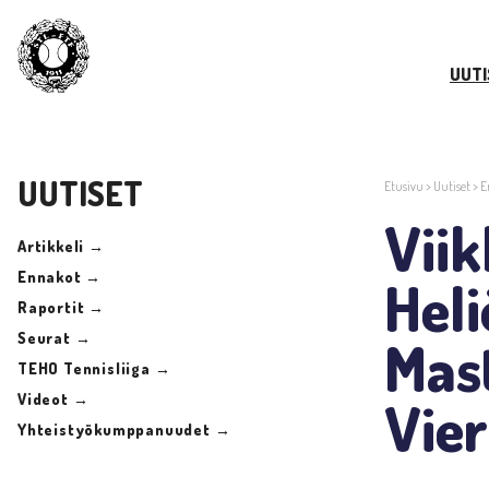
UUTI
UUTISET
Etusivu
>
Uutiset
>
E
Vii
Artikkeli →
Ennakot →
Heli
Raportit →
Seurat →
Mast
TEHO Tennisliiga →
Videot →
Vie
Yhteistyökumppanuudet →