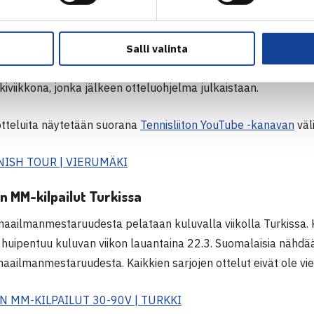
HO Finnish Tour -osakilpailu pelataan Vierumäellä viikonlopp
elataan kauden aikana kokonaisuudessan yhdeksän. Tamperee
Salli valinta
 nimiinsä
Emelie Gabran
(ÅLK) ja
Leevi Säätelä
(HVS). Vierumä
iviikkona, jonka jälkeen otteluohjelma julkaistaan.
otteluita näytetään suorana
Tennisliiton YouTube -kanavan
väli
NISH TOUR | VIERUMÄKI
n MM-kilpailut Turkissa
aailmanmestaruudesta pelataan kuluvalla viikolla Turkissa. Ki
a huipentuu kuluvan viikon lauantaina 22.3. Suomalaisia nähd
aailmanmestaruudesta. Kaikkien sarjojen ottelut eivät ole vie
N MM-KILPAILUT 30-90V | TURKKI