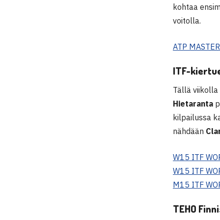
kohtaa ensim
voitolla.
ATP MASTER
ITF-kiertu
Tällä viikol
Hietaranta
p
kilpailussa 
nähdään
Cla
W15 ITF WO
W15 ITF WO
M15 ITF WO
TEHO Finni