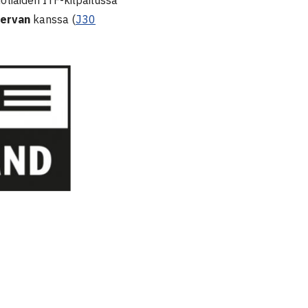
nervan
kanssa (
J30