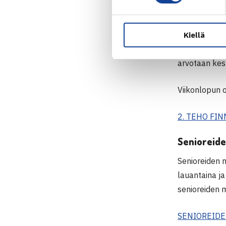
Kauden 2. TE
Kilpailuja p
Kiellä
kilpailun vei
arvotaan kesk
Viikonlopun 
2. TEHO FIN
Senioreide
Senioreiden m
lauantaina j
senioreiden m
SENIOREIDE