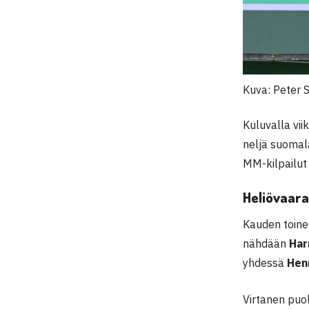
Kuva: Peter 
Kuluvalla vii
neljä suomala
MM-kilpailut
Heliövaara
Kauden toine
nähdään
Har
yhdessä
Hen
Virtanen puol