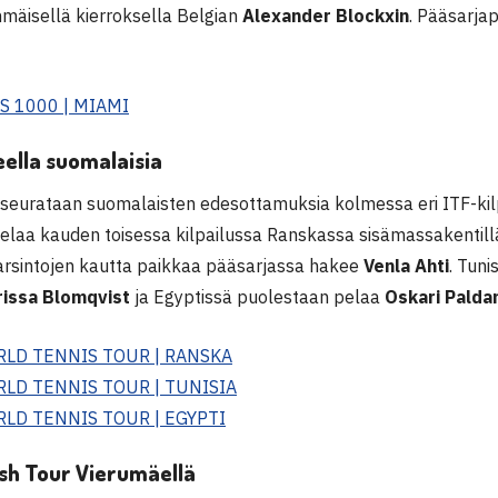
mäisellä kierroksella Belgian
Alexander Blockxin
. Pääsarja
S 1000 | MIAMI
eella suomalaisia
la seurataan suomalaisten edesottamuksia kolmessa eri ITF-kil
elaa kauden toisessa kilpailussa Ranskassa sisämassakentill
karsintojen kautta paikkaa pääsarjassa hakee
Venla Ahti
. Tuni
rissa Blomqvist
ja Egyptissä puolestaan pelaa
Oskari Palda
RLD TENNIS TOUR | RANSKA
RLD TENNIS TOUR | TUNISIA
RLD TENNIS TOUR | EGYPTI
sh Tour Vierumäellä