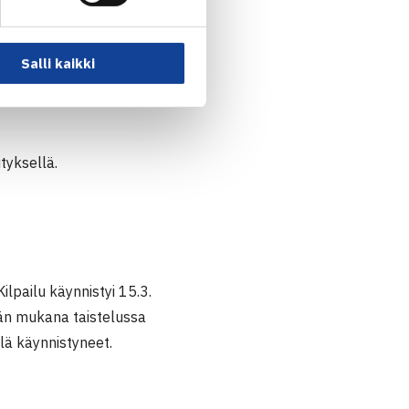
una 21.-23.3.
lla vuoden ensimmäisen
Salli kaikki
en osakilpailun kaaviot
tyksellä.
lpailu käynnistyi 15.3.
ään mukana taistelussa
lä käynnistyneet.