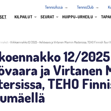
TennisÄssä
TennisClub
K
SET
KILPAILUT
SEURAT
HUIPPU-URHEILU
TAPA
nnakot
>
Viikkoennakko 12/2025 – Heliövaara ja Virtanen Miamin Mastersissa, TEHO Finnish Tour 
kkoennakko 12/2025
övaara ja Virtanen
ersissa, TEHO Finni
rumäellä