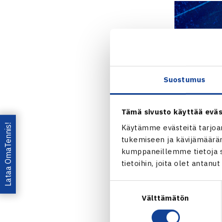
Suostumus
Tämä sivusto käyttää eväs
Lataa OmaTennis!
Käytämme evästeitä tarjoa
tukemiseen ja kävijämääräm
kumppaneillemme tietoja si
tietoihin, joita olet antanu
Suostumuksen
Välttämätön
valinta