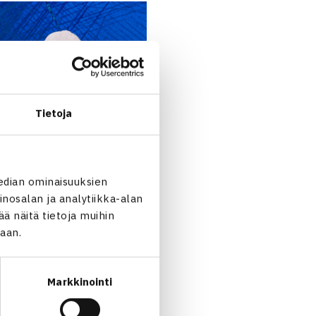
Tietoja
edian ominaisuuksien
nosalan ja analytiikka-alan
 näitä tietoja muihin
jaan.
Markkinointi