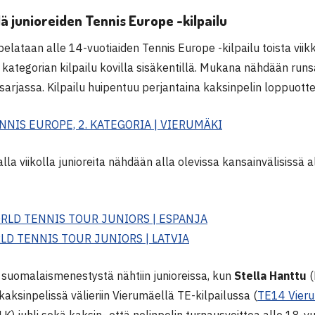
ä junioreiden Tennis Europe -kilpailu
elataan alle 14-vuotiaiden Tennis Europe -kilpailu toista viikk
 kategorian kilpailu kovilla sisäkentillä. Mukana nähdään runsa
 sarjassa. Kilpailu huipentuu perjantaina kaksinpelin loppuottel
NNIS EUROPE, 2. KATEGORIA | VIERUMÄKI
alla viikolla junioreita nähdään alla olevissa kansainvälisissä 
ORLD TENNIS TOUR JUNIORS | ESPANJA
LD TENNIS TOUR JUNIORS | LATVIA
a suomalaismenestystä nähtiin junioreissa, kun
Stella Hanttu
(
i kaksinpelissä välieriin Vierumäellä TE-kilpailussa (
TE14 Vier
LK) juhli sekä kaksin- että nelinpelin turnausvoittoa alle 18-v