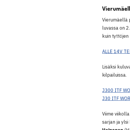
Vierumäell
Vierumäellä p
luvassa on 2.
kuin tyttöjen
ALLE 14V TE
Lisäksi kuluv
kilpailuissa.
J300 ITF W
J30 ITF WOR
Viime viikoll
sarjan ja yls
Heinonen
(H