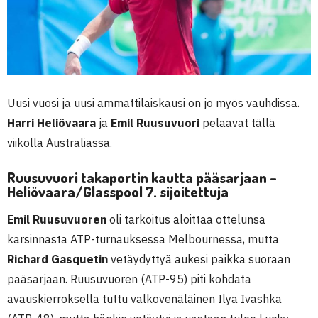
Uusi vuosi ja uusi ammattilaiskausi on jo myös vauhdissa.
Harri Heliövaara
ja
Emil Ruusuvuori
pelaavat tällä
viikolla Australiassa.
Ruusuvuori takaportin kautta pääsarjaan –
Heliövaara/Glasspool 7. sijoitettuja
Emil Ruusuvuoren
oli tarkoitus aloittaa ottelunsa
karsinnasta ATP-turnauksessa Melbournessa, mutta
Richard Gasquetin
vetäydyttyä aukesi paikka suoraan
pääsarjaan. Ruusuvuoren (ATP-95) piti kohdata
avauskierroksella tuttu valkovenäläinen Ilya Ivashka