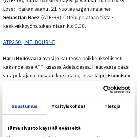
(ATP-48), mutta hänkin vetäytyi ja vastaan tulee Lucky
Loser -paikan saanut 21-vuotias argentiinalainen
Sebastian Baez
(ATP-99). Ottelu pelataan tiistai-
keskiviikkoyönä aikaisintaan klo 3.30.
ATP250 | MELBOURNE
Harri Heliövaara
avasi jo kautensa poikkeuksellisesti
kaksinpelissä ATP-kisassa Adelaidessa. Heliövaara pääsi
varapelaajana mukaan karsintaan, jossa taipui
Francisco
Cerundololle
(ATP-127) 4-6, 2-6.
Heliövaara (nelinpelin ATP-64) ja
Lloyd Glasspool
(ATP-
Suostumus
Yksityiskohdat
Tietoja
78) ovat seitsemänneksi sijoitettuina nelinpelissä.
Kaksikko on suoraan toisella kierroksella.
Tämä sivusto käyttää evästeitä
ATP250 | ADELAIDE