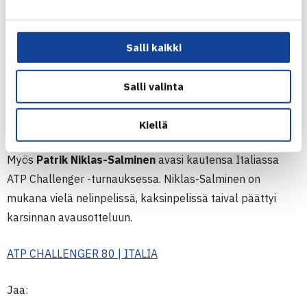
Salli kaikki
Salli valinta
Henkilön Harri Heliövaara (@harriheliovaara) jakama julkaisu
Kiellä
Myös
Patrik Niklas-Salminen
avasi kautensa Italiassa
ATP Challenger -turnauksessa. Niklas-Salminen on
mukana vielä nelinpelissä, kaksinpelissä taival päättyi
karsinnan avausotteluun.
ATP CHALLENGER 80 | ITALIA
Jaa: