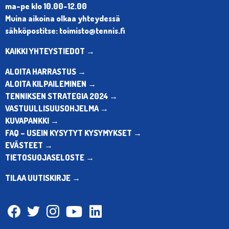
ma-pe klo 10.00-12.00
Muina aikoina olkaa yhteydessä
sähköpostitse: toimisto@tennis.fi
KAIKKI YHTEYSTIEDOT →
ALOITA HARRASTUS →
ALOITA KILPAILEMINEN →
TENNIKSEN STRATEGIA 2024 →
VASTUULLISUUSOHJELMA →
KUVAPANKKI →
FAQ – USEIN KYSYTYT KYSYMYKSET →
EVÄSTEET →
TIETOSUOJASELOSTE →
TILAA UUTISKIRJE →