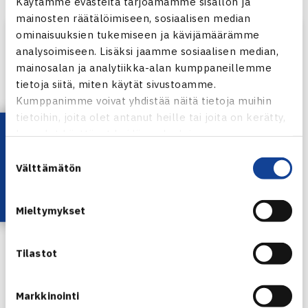
Käytämme evästeitä tarjoamamme sisällön ja
mainosten räätälöimiseen, sosiaalisen median
ominaisuuksien tukemiseen ja kävijämäärämme
analysoimiseen. Lisäksi jaamme sosiaalisen median,
mainosalan ja analytiikka-alan kumppaneillemme
tietoja siitä, miten käytät sivustoamme.
Kumppanimme voivat yhdistää näitä tietoja muihin
tietoihin, joita olet antanut heille tai joita on kerätty,
Lataa OmaTennis!
kun olet käyttänyt heidän palvelujaan.
Suostumuksen
Välttämätön
valinta
Mieltymykset
Näytä tämä julkaisu Instagramissa
Tilastot
Markkinointi