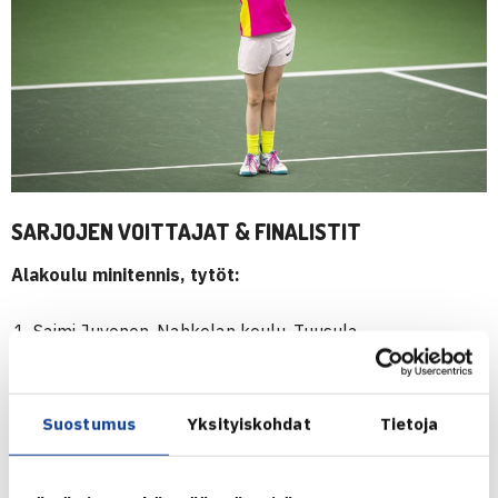
SARJOJEN VOITTAJAT & FINALISTIT
Alakoulu minitennis, tytöt:
Saimi Juvonen, Nahkelan koulu, Tuusula
Iiris Anttila, Hiekkaharjun koulu, Vantaa
Alakoulu minitennis, pojat:
Suostumus
Yksityiskohdat
Tietoja
Ilari Haavisto, Takahuhdin koulu, Tampere
Ilari Lehto, Kannelmäen koulu, Helsinki