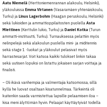
Aatu Niemelä
(Herttoniemenrannan alakoulu, Helsinki),
yläkouluissa
Emma Virtanen
(Vasaramäen yhtenäiskoulu,
Turku) ja
Linus Lagerbohm
(Haagan peruskoulu, Helsinki)
sekä lukioiden ja ammattioppilaitosten puolella
Asta
Miettinen
(Kerttulin lukio, Turku) ja
Daniel Kotka
(Turun
ammatti-instituutti, Turku). Turnauksessa pelattiin myös
nelinpelejä sekä alakoulun puolella mini- ja miditennis
sekä stage 1 -luokat ja yläkoulut pelasivat myös
harrastesarjat. Voit katsoa kaikki tulokset linkin takaa
sekä uutisen lopuksi on listattu jokaisen sarjan voittaja ja
finalisti.
– Oli ikävä vanhempia ja valmentajia katsomossa, sillä
kyllä he luovat osaltaan kisatunnelmaa. Tärkeintä oli
kuitenkin saada varmistettua lapsille pelaamisen iloa –
kisa meni älyttömän hyvin. Pelaajat käyttäytyivät todella