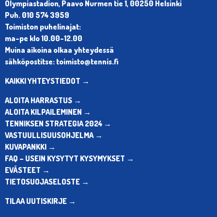
Olympiastadion, Paavo Nurmen tie 1, 00250 Helsinki
Puh. 010 574 3959
Toimiston puhelinajat:
ma-pe klo 10.00-12.00
Muina aikoina olkaa yhteydessä
sähköpostitse: toimisto@tennis.fi
KAIKKI YHTEYSTIEDOT →
ALOITA HARRASTUS →
ALOITA KILPAILEMINEN →
TENNIKSEN STRATEGIA 2024 →
VASTUULLISUUSOHJELMA →
KUVAPANKKI →
FAQ – USEIN KYSYTYT KYSYMYKSET →
EVÄSTEET →
TIETOSUOJASELOSTE →
TILAA UUTISKIRJE →