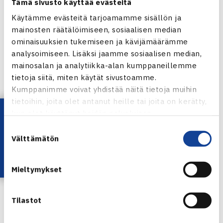
Tämä sivusto käyttää evästeitä
Käytämme evästeitä tarjoamamme sisällön ja
Alakoulu miditennis, tytöt:
mainosten räätälöimiseen, sosiaalisen median
ominaisuuksien tukemiseen ja kävijämäärämme
Emilia Westerlund, Töölön alakoulu, Helsinki
analysoimiseen. Lisäksi jaamme sosiaalisen median,
Saimi Juvonen, Nahkelan koulu, Tuusula,
mainosalan ja analytiikka-alan kumppaneillemme
tietoja siitä, miten käytät sivustoamme.
Alakoulu miditennis, pojat:
Kumppanimme voivat yhdistää näitä tietoja muihin
tietoihin, joita olet antanut heille tai joita on kerätty,
Adam Napari, Haagan peruskoulu, Helsinki
Lataa OmaTennis!
kun olet käyttänyt heidän palvelujaan.
Magnus Hellman, Vattuniemen alakoulu, Helsinki
Suostumuksen
Alakoulu miditennis, tytöt nelinpeli:
Välttämätön
valinta
Ellen Herler / Ruut Virolainen, Porolahden peruskoulu,
Mieltymykset
Helsinki
Emilia ja Minea Westerlund, Töölön alakoulu, Helsinki
Tilastot
Alakoulu miditennis, pojat nelinpeli: