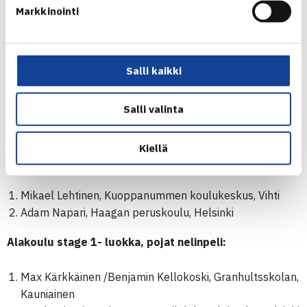
Markkinointi
Max Kärkkäinen / Benjamin Kellokoski,
Granhultsskolan, Kauniainen
Saimi ja Jimi Juvonen, Nahkelan koulu, Tuusula
Salli kaikki
Alakoulu stage 1- luokka, tytöt:
Salli valinta
Sonia Sirenius, Munkkiniemen alakoulu, Helsinki
Siiri Metsäranta, Hiekkaharjun alakoulu, Vantaa
Kiellä
Alakoulu stage 1- luokka, pojat:
Mikael Lehtinen, Kuoppanummen koulukeskus, Vihti
Adam Napari, Haagan peruskoulu, Helsinki
Alakoulu stage 1- luokka, pojat nelinpeli:
Max Kärkkäinen /Benjamin Kellokoski, Granhultsskolan,
Kauniainen