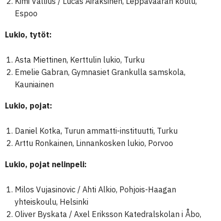
Kimi Vallius / Lucas Airaksinen, Leppävaaran koulu,
Espoo
Lukio, tytöt:
Asta Miettinen, Kerttulin lukio, Turku
Emelie Gabran, Gymnasiet Grankulla samskola,
Kauniainen
Lukio, pojat:
Daniel Kotka, Turun ammatti-instituutti, Turku
Arttu Ronkainen, Linnankosken lukio, Porvoo
Lukio, pojat nelinpeli:
Milos Vujasinovic / Ahti Alkio, Pohjois-Haagan
yhteiskoulu, Helsinki
Oliver Byskata / Axel Eriksson Katedralskolan i Åbo,