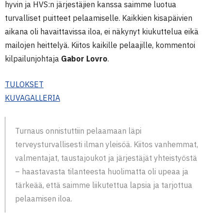
hyvin ja HVS:n järjestäjien kanssa saimme luotua
turvalliset puitteet pelaamiselle. Kaikkien kisapäivien
aikana oli havaittavissa iloa, ei näkynyt kiukuttelua eikä
mailojen heittelyä. Kiitos kaikille pelaajille, kommentoi
kilpailunjohtaja
Gabor Lovro
.
TULOKSET
KUVAGALLERIA
Turnaus onnistuttiin pelaamaan läpi
terveysturvallisesti ilman yleisöä. Kiitos vanhemmat,
valmentajat, taustajoukot ja järjestäjät yhteistyöstä
– haastavasta tilanteesta huolimatta oli upeaa ja
tärkeää, että saimme liikutettua lapsia ja tarjottua
pelaamisen iloa.