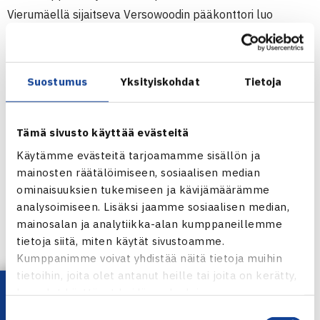
Vierumäellä sijaitseva Versowoodin pääkonttori luo
yhteistyölle luontevan ja paikallisen yhteyden myös
käytännön tasolla.
Suostumus
Yksityiskohdat
Tietoja
Yhteistyö tuo myös Versowoodille mahdollisuuksia
hyödyntää tennisympäristöä asiakaskohtaamisiin ja
henkilöstötapahtumiin.
Tämä sivusto käyttää evästeitä
Käytämme evästeitä tarjoamamme sisällön ja
”On erityisen hienoa saada suomalainen perheyritys
mainosten räätälöimiseen, sosiaalisen median
ominaisuuksien tukemiseen ja kävijämäärämme
Versowood Tennisliiton kumppaniksi ja mukaan
analysoimiseen. Lisäksi jaamme sosiaalisen median,
yhteistyöhön. Yhteistyö tukee lajin kehitystyötä, edistää
mainosalan ja analytiikka-alan kumppaneillemme
tapahtumien kehittämistä ja avaa uusia mahdollisuuksia
tietoja siitä, miten käytät sivustoamme.
yritysyhteistyölle tenniksen ympärillä,” sanoo Tennisliiton
Kumppanimme voivat yhdistää näitä tietoja muihin
toimitusjohtaja
Teemu Purho
.
tietoihin, joita olet antanut heille tai joita on kerätty,
kun olet käyttänyt heidän palvelujaan.
”Olemme monella tapaa tukemassa muun muassa
Suostumuksen