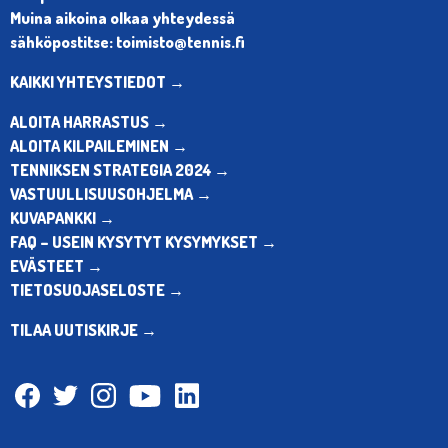
Muina aikoina olkaa yhteydessä
sähköpostitse: toimisto@tennis.fi
KAIKKI YHTEYSTIEDOT →
ALOITA HARRASTUS →
ALOITA KILPAILEMINEN →
TENNIKSEN STRATEGIA 2024 →
VASTUULLISUUSOHJELMA →
KUVAPANKKI →
FAQ – USEIN KYSYTYT KYSYMYKSET →
EVÄSTEET →
TIETOSUOJASELOSTE →
TILAA UUTISKIRJE →