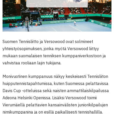
Suomen Tennisliitto ja Versowood ovat solmineet
yhteistyösopimuksen, jonka myötä Versowood liittyy
mukaan suomalaisen tenniksen kumppaniverkostoon ja
vahvistaa rooliaan lajin tukijana.
Monivuotinen kumppanuus näkyy keskeisesti Tennisliiton
huipputennistapahtumissa, kuten Suomessa pelattavissa
Davis Cup -otteluissa sekä naisten ammattilaiskilpailussa
Adeona Helsinki Openissa. Lisäksi Versowood toimii
Vierumäellä pelattavien kansainvälisten juniorikilpailujen
nimikumppanina ja on esillä paikallisesti tennishallilla.