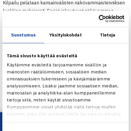
Kilpailu pelataan kansainvälisten näkövammaistenniksen
luokkien mukaisesti. Sarjat jakautuvat näkövamman
asteen perusteella luokkiin B1–B4. B1-luokassa
kilpailevat täysin sokeat pelaajat, kun taas B2–B4-
Suostumus
Yksityiskohdat
Tietoja
luokissa pelaajat on jaettu näkökyvyn mukaan luokiin.
Suomalaisväriä nähdään kaikissa kilpailuluokissa. Mukana
Tämä sivusto käyttää evästeitä
ovat muun muassa B1-luokan pelaajat Jani Kallunki,
Käytämme evästeitä tarjoamamme sisällön ja
Pekka Rantanen ja Eerika Toivola, B2-luokan Jukka
mainosten räätälöimiseen, sosiaalisen median
Pulkkinen, B3-luokan Riitta Tienhaara, Jari Gusev ja Jari
ominaisuuksien tukemiseen ja kävijämäärämme
Nieminen sekä B4-luokan Anniina Laamanen, Elias Leclin
analysoimiseen. Lisäksi jaamme sosiaalisen median,
ja Robin Laranne.
mainosalan ja analytiikka-alan kumppaneillemme
tietoja siitä, miten käytät sivustoamme.
Kumppanimme voivat yhdistää näitä tietoja muihin
Turnaus käynnistyy perjantaina 5. kesäkuuta alkulohko-
tietoihin, joita olet antanut heille tai joita on kerätty,
otteluilla. Viikonlopun aikana pelataan yhteensä useita
kun olet käyttänyt heidän palvelujaan.
kymmeniä otteluita, joiden huipennuksena ovat sunnuntain
Suostumuksen