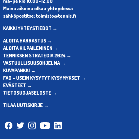
ma-pe klo 10.00-12.00
Muina aikoina olkaa yhteydessä
sähköpostitse: toimisto@tennis.fi
KAIKKI YHTEYSTIEDOT →
ALOITA HARRASTUS →
ALOITA KILPAILEMINEN →
TENNIKSEN STRATEGIA 2024 →
VASTUULLISUUSOHJELMA →
KUVAPANKKI →
FAQ – USEIN KYSYTYT KYSYMYKSET →
EVÄSTEET →
TIETOSUOJASELOSTE →
TILAA UUTISKIRJE →