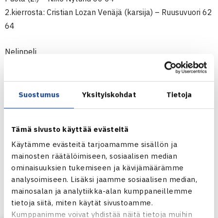
2.kierrosta: Cristian Lozan Venäjä (karsija) – Ruusuvuori 62
64
Nelinpeli
1.kierrosta: Tommi Lehtinen/Niko Nylund – Nikolai
Sharikhin/Oleg Turtsov Venäjä 63 61, Tony Perola/Juha
Vuorenhela – Mayeul Darras Ranska/Sergey Pogosyan
Suostumus
Yksityiskohdat
Tietoja
Venäjä 26 64 [10-6], Zizou Bergs Saksa/Christian Linge
Norja – Jerry Mäkelä/Joel Åkerlund Ruotsi 62 62, Boris
Tämä sivusto käyttää evästeitä
Butulija Serbia/Benjamin Graber Itävalta – Ville
Käytämme evästeitä tarjoamamme sisällön ja
Perkola/Ilari Vesanen 62 26 [10-5]
mainosten räätälöimiseen, sosiaalisen median
Puolivälieriä: Anatolii Rainin Ukraina/Emil Ruusuvuori (1.) –
ominaisuuksien tukemiseen ja kävijämäärämme
Lehtinen/Nylund 62 62, Artur Lindmaa/Kristofer Siimar Viro
analysoimiseen. Lisäksi jaamme sosiaalisen median,
– Petrola/Vuorenhela 62 61
mainosalan ja analytiikka-alan kumppaneillemme
Välieriä: Rainin/Ruusuvuori – Lindmaa/Siimar 76(5) 67(3)
tietoja siitä, miten käytät sivustoamme.
Kumppanimme voivat yhdistää näitä tietoja muihin
[10-1]