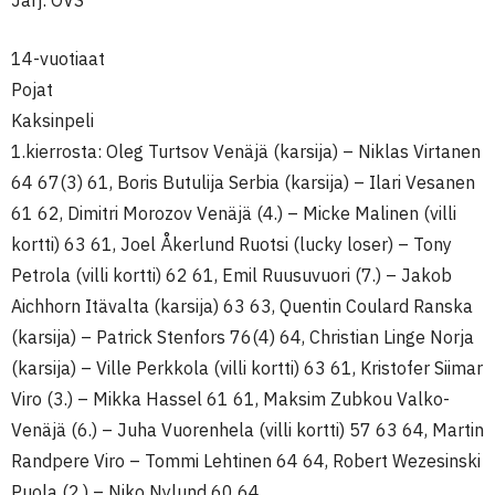
Järj: OVS
14-vuotiaat
Pojat
Kaksinpeli
1.kierrosta: Oleg Turtsov Venäjä (karsija) – Niklas Virtanen
64 67(3) 61, Boris Butulija Serbia (karsija) – Ilari Vesanen
61 62, Dimitri Morozov Venäjä (4.) – Micke Malinen (villi
kortti) 63 61, Joel Åkerlund Ruotsi (lucky loser) – Tony
Petrola (villi kortti) 62 61, Emil Ruusuvuori (7.) – Jakob
Aichhorn Itävalta (karsija) 63 63, Quentin Coulard Ranska
(karsija) – Patrick Stenfors 76(4) 64, Christian Linge Norja
(karsija) – Ville Perkkola (villi kortti) 63 61, Kristofer Siimar
Viro (3.) – Mikka Hassel 61 61, Maksim Zubkou Valko-
Venäjä (6.) – Juha Vuorenhela (villi kortti) 57 63 64, Martin
Randpere Viro – Tommi Lehtinen 64 64, Robert Wezesinski
Puola (2.) – Niko Nylund 60 64