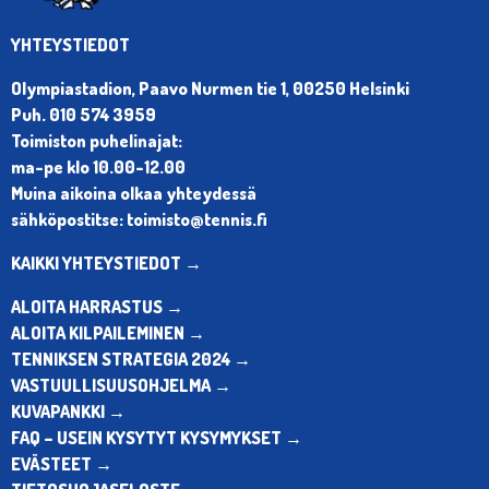
YHTEYSTIEDOT
Olympiastadion, Paavo Nurmen tie 1, 00250 Helsinki
Puh. 010 574 3959
Toimiston puhelinajat:
ma-pe klo 10.00-12.00
Muina aikoina olkaa yhteydessä
sähköpostitse: toimisto@tennis.fi
KAIKKI YHTEYSTIEDOT →
ALOITA HARRASTUS →
ALOITA KILPAILEMINEN →
TENNIKSEN STRATEGIA 2024 →
VASTUULLISUUSOHJELMA →
KUVAPANKKI →
FAQ – USEIN KYSYTYT KYSYMYKSET →
EVÄSTEET →