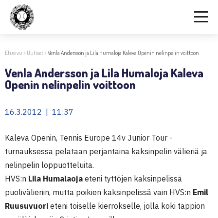
Etusivu
>
Uutiset
>
Venla Andersson ja Lila Humaloja Kaleva Openin nelinpelin voittoon
Venla Andersson ja Lila Humaloja Kaleva
Openin nelinpelin voittoon
16.3.2012 | 11:37
Kaleva Openin, Tennis Europe 14v Junior Tour -
turnauksessa pelataan perjantaina kaksinpelin välieriä ja
nelinpelin loppuotteluita.
HVS:n
Lila Humalaoja
eteni tyttöjen kaksinpelissä
puolivälieriin, mutta poikien kaksinpelissä vain HVS:n
Emil
Ruusuvuori
eteni toiselle kierrokselle, jolla koki tappion