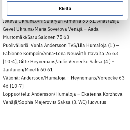
Nelinpeli
Kiellä
1.kierrosta: Evelina Jantunen/Mariella Minetti – Anhzelika
Isaeva Ukraina/Ani Safaryan Armenia 63 61, Anastasija
Gevel Ukraina/Maria Sovetova Venäjä – Aada
Murtomäki/Satu Salonen 75 63
Puolivälieriä: Venla Andersson TVS/Lila Humaloja (1.) –
Fabienne Kompein/Anna-Lena Neuwirth Itävalta 26 63
[10-4], Gitte Heynemans/Julie Vereecke Saksa (4.) –
Jantunen/Minetti 60 61
Välieriä: Andersson/Humaloja – Heynemans/Vereecke 63
46 [10-7]
Loppuottelu: Andersson/Humaloja – Ekaterina Korzhova
Venäjä/Sophia Mejerovits Saksa (3. WC) luovutus