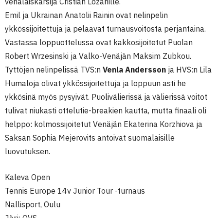
venäläiskarsija Cristian Lozanille.
Emil ja Ukrainan Anatolii Rainin ovat nelinpelin
ykkössijoitettuja ja pelaavat turnausvoitosta perjantaina.
Vastassa loppuottelussa ovat kakkosijoitetut Puolan
Robert Wrzesinski ja Valko-Venäjän Maksim Zubkou.
Tyttöjen nelinpelissä TVS:n
Venla Andersson
ja HVS:n Lila
Humaloja olivat ykkössijoitettuja ja loppuun asti he
ykkösinä myös pysyivät. Puolivälierissä ja välierissä voitot
tulivat niukasti ottelutie-breakien kautta, mutta finaali oli
helppo: kolmossijoitetut Venäjän Ekaterina Korzhiova ja
Saksan Sophia Mejerovits antoivat suomalaisille
luovutuksen.
Kaleva Open
Tennis Europe 14v Junior Tour -turnaus
Nallisport, Oulu