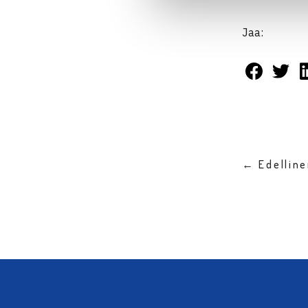
Jaa:
← Edellin