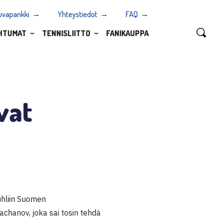
uvapankki
Yhteystiedot
FAQ
HTUMAT
TENNISLIITTO
FANIKAUPPA
vat
juhliin Suomen
achanov, joka sai tosin tehdä