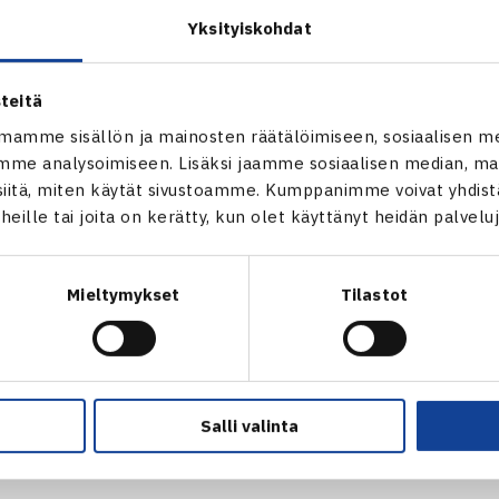
r Cup
Yksityiskohdat
011 Suomen Urheiluopisto, Vierumäki
puottelut
teitä
npeli
mamme sisällön ja mainosten räätälöimiseen, sosiaalisen m
nov Venäjä (8.) – Simeon Rossier Sveitsi 67(8) 75 62
me analysoimiseen. Lisäksi jaamme sosiaalisen median, mai
inpeli
itä, miten käytät sivustoamme. Kumppanimme voivat yhdistää
itova Venäjä (5.) – Eva Paalma Viro (4.) 62 62
t heille tai joita on kerätty, kun olet käyttänyt heidän palvelu
peli
Maxim Kravtsov Venäjä – Alexander Chepelev Venäjä/Karen K
Mieltymykset
Tilastot
npeli
aitova Venäjä/Madara Straume Latvia (2.) – Ulrikke Hoyer T
 [10-8]
Salli valinta
nior Cup verkossa