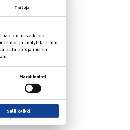
Tietoja
edian ominaisuuksien
nosalan ja analytiikka-alan
 näitä tietoja muihin
jaan.
hachanov Venäjä (2.) 46 63
Markkinointi
anska/Anastasiya Rychagova
Salli kaikki