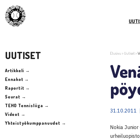
UUTI
UUTISET
Etusivu
>
Uutiset
>
V
Venä
Artikkeli →
Ennakot →
pöy
Raportit →
Seurat →
TEHO Tennisliiga →
31.10.2011 
Videot →
Yhteistyökumppanuudet →
Nokia Junior 
urheiluopisto