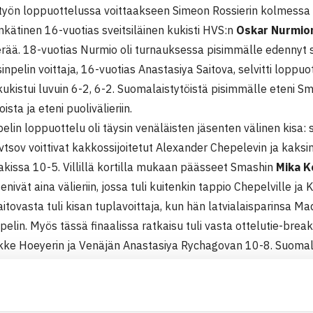
työn loppuottelussa voittaakseen Simeon Rossierin kolmessa 
nkätinen 16-vuotias sveitsiläinen kukisti HVS:n
Oskar Nurmio
erää. 18-vuotias Nurmio oli turnauksessa pisimmälle edennyt
inpelin voittaja, 16-vuotias Anastasiya Saitova, selvitti loppuot
ukistui luvuin 6-2, 6-2. Suomalaistytöistä pisimmälle eteni S
ista ja eteni puolivälieriin.
pelin loppuottelu oli täysin venäläisten jäsenten välinen kisa:
tsov voittivat kakkossijoitetut Alexander Chepelevin ja kaksi
akissa 10-5. Villillä kortilla mukaan päässeet Smashin
Mika 
enivät aina välieriin, jossa tuli kuitenkin tappio Chepelville ja 
itovasta tuli kisan tuplavoittaja, kun hän latvialaisparinsa M
pelin. Myös tässä finaalissa ratkaisu tuli vasta ottelutie-breaki
kke Hoeyerin ja Venäjän Anastasiya Rychagovan 10-8. Suomalais
kaksoset
LVS:n
Naomi ja Wanda
sekä Smashin
Mia Nicole E
ssa. (RN)