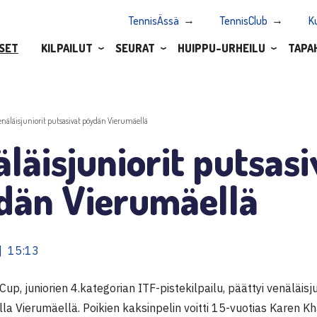
TennisÄssä
TennisClub
K
SET
KILPAILUT
SEURAT
HUIPPU-URHEILU
TAPA
enäläisjuniorit putsasivat pöydän Vierumäellä
läisjuniorit putsasi
dän Vierumäellä
| 15:13
Cup, juniorien 4.kategorian ITF-pistekilpailu, päättyi venäläis
lla Vierumäellä. Poikien kaksinpelin voitti 15-vuotias Karen Kh