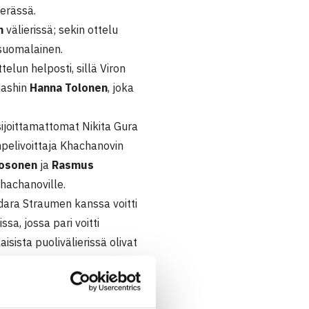
erässä.
n
välierissä; sekin ottelu
 suomalainen.
telun helposti, sillä Viron
mashin
Hanna Tolonen
, joka
 sijoittamattomat Nikita Gura
npelivoittaja Khachanovin
Kosonen
ja
Rasmus
Khachanoville.
adara Straumen kanssa voitti
ssa, jossa pari voitti
ista puolivälierissä olivat
klund
venäläisparinsa Vera