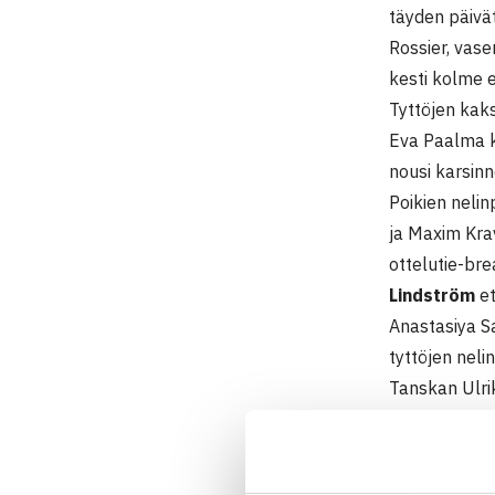
täyden päivä
Rossier, vase
kesti kolme 
Tyttöjen kaks
Eva Paalma k
nousi karsinno
Poikien nelin
ja Maxim Krav
ottelutie-bre
Lindström
et
Anastasiya Sa
tyttöjen nelin
Tanskan Ulri
Holopaisen 
Bessovan kan