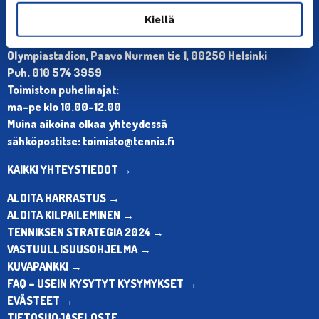
Kiellä
YHTEYSTIEDOT
Olympiastadion, Paavo Nurmen tie 1, 00250 Helsinki
Puh. 010 574 3959
Toimiston puhelinajat:
ma-pe klo 10.00-12.00
Muina aikoina olkaa yhteydessä
sähköpostitse: toimisto@tennis.fi
KAIKKI YHTEYSTIEDOT →
ALOITA HARRASTUS →
ALOITA KILPAILEMINEN →
TENNIKSEN STRATEGIA 2024 →
VASTUULLISUUSOHJELMA →
KUVAPANKKI →
FAQ – USEIN KYSYTYT KYSYMYKSET →
EVÄSTEET →
TIETOSUOJASELOSTE →