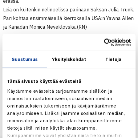
erässä.
Leia on kuitenkin nelinpelissä parinaan Saksan Julia Trunk.
Pari kohtaa ensimmäisellä kierroksella USA:n Yawna Allen
ja Kanadan Monica Neveklovska.(RN)
Naisten 10.000$ ITF-turnaus
29.10.-5.11.2011 Montego Bay, Jamaika
Suostumus
Yksityiskohdat
Tietoja
Kaksinpelin karsinta
1.kierrosta: Leia Kaukonen – Remeice Ellis USA 61 63
2.kierrosta: Sarahi Garcia Carrera Meksiko (6.) – Kaukonen
Tämä sivusto käyttää evästeitä
16 62 75
Käytämme evästeitä tarjoamamme sisällön ja
mainosten räätälöimiseen, sosiaalisen median
Montego Bayn naisten ITF-turnaus verkossa
ominaisuuksien tukemiseen ja kävijämäärämme
analysoimiseen. Lisäksi jaamme sosiaalisen median,
mainosalan ja analytiikka-alan kumppaneillemme
tietoja siitä, miten käytät sivustoamme.
Kumppanimme voivat yhdistää näitä tietoja muihin