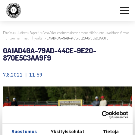
Etusivu
>
Uutiset
>
Raportit
>
Vasa/Vasa ensimmäiseen ammattilaisturnausvoittoon Virossa –
”Tuntuu hemmetin hyvältä”
>
0A1AD40A-79AD-44CE-9E20-870E5C3AA9F9
0A1AD40A-79AD-44CE-9E20-
870E5C3AA9F9
7.8.2021 | 11:59
Suostumus
Yksityiskohdat
Tietoja