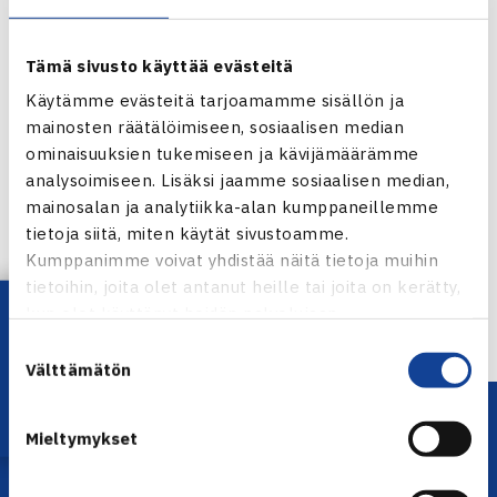
Tämä sivusto käyttää evästeitä
Käytämme evästeitä tarjoamamme sisällön ja
mainosten räätälöimiseen, sosiaalisen median
ominaisuuksien tukemiseen ja kävijämäärämme
analysoimiseen. Lisäksi jaamme sosiaalisen median,
Jaa:
mainosalan ja analytiikka-alan kumppaneillemme
tietoja siitä, miten käytät sivustoamme.
Kumppanimme voivat yhdistää näitä tietoja muihin
tietoihin, joita olet antanut heille tai joita on kerätty,
← Edellinen
Lataa OmaTennis!
kun olet käyttänyt heidän palvelujaan.
Suostumuksen
Välttämätön
valinta
Mieltymykset