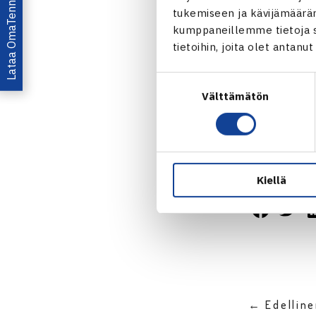
Lataa OmaTennis!
tukemiseen ja kävijämääräm
Nelinpeli
kumppaneillemme tietoja si
1. kierrosta:
tietoihin, joita olet antanu
Vladyslav Ch
Suostumuksen
5]
Välttämätön
valinta
Turnaus 
Jaa:
Kiellä
← Edellin