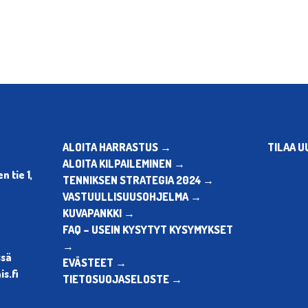
ALOITA HARRASTUS →
TILAA U
ALOITA KILPAILEMINEN →
 tie 1,
TENNIKSEN STRATEGIA 2024 →
VASTUULLISUUSOHJELMA →
KUVAPANKKI →
FAQ – USEIN KYSYTYT KYSYMYKSET
→
ssä
EVÄSTEET →
s.fi
TIETOSUOJASELOSTE →