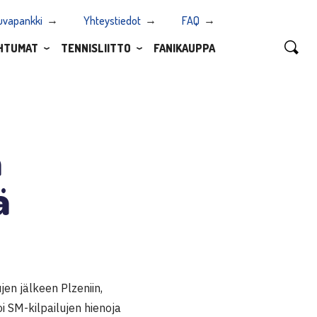
uvapankki
Yhteystiedot
FAQ
HTUMAT
TENNISLIITTO
FANIKAUPPA
n
ä
jen jälkeen Plzeniin,
i SM-kilpailujen hienoja