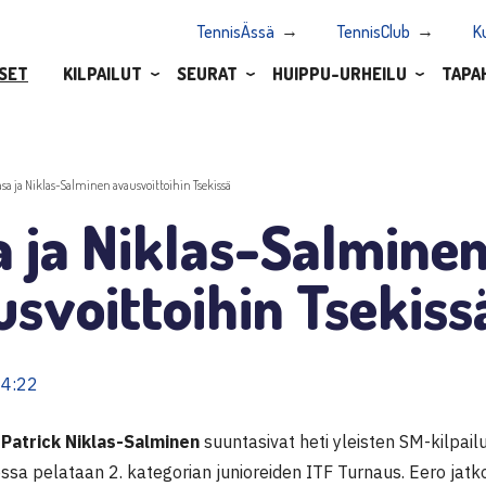
TennisÄssä
TennisClub
K
SET
KILPAILUT
SEURAT
HUIPPU-URHEILU
TAPA
asa ja Niklas-Salminen avausvoittoihin Tsekissä
 ja Niklas-Salmine
svoittoihin Tsekiss
14:22
a
Patrick Niklas-Salminen
suuntasivat heti yleisten SM-kilpailu
ossa pelataan 2. kategorian junioreiden ITF Turnaus. Eero jatko