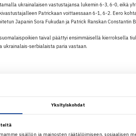
atamalla ukrainalaisen vastustajansa lukemin 6-3, 6-0, eikä 
ivastustajalleen Patrickaan voittaessaan 6-1, 6-2. Eero kohtaa
joitetun Japanin Sora Fukudan ja Patrick Ranskan Constantin 
 suomalaispoikien taival päättyi ensimmäisellä kierroksella t
ukrainalais-serbialaista paria vastaan.
F-turnaus (2.kateg.)
14 Plzen, Tsekki
Yksityiskohdat
s-Salminen ? Jakub Patyk Tsekki 6-1, 6-2
teitä
Vladyslav Chumak Ukraina 6-3, 6-0
mamme sisällön ja mainosten räätälöimiseen, sosiaalisen m