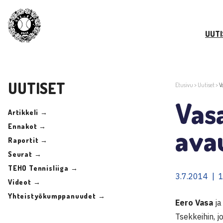
UUTI
UUTISET
Etusivu
>
Uutiset
>
V
Vasa
Artikkeli →
Ennakot →
avau
Raportit →
Seurat →
TEHO Tennisliiga →
3.7.2014 | 
Videot →
Yhteistyökumppanuudet →
Eero Vasa
j
Tsekkeihin, j