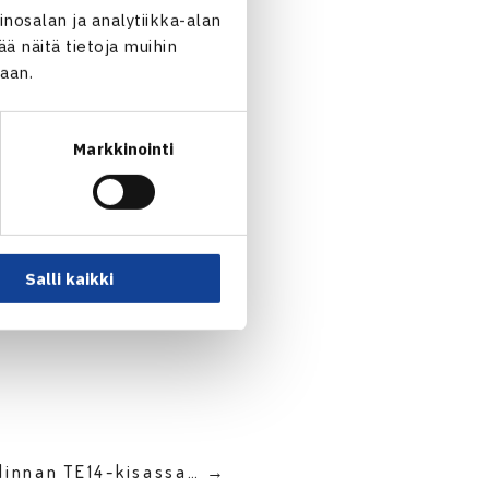
nosalan ja analytiikka-alan
 näitä tietoja muihin
jaan.
Eero Vasa 7-6(6), 5-7, [10-
Markkinointi
Salli kaikki
llinnan TE14-kisassa… →