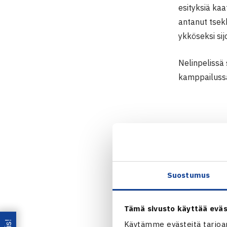
esityksiä ka
antanut tsekk
ykköseksi si
Nelinpelissä
kamppailussa 
Juniorien IT
30.6.-6.7.20
Kaksinpeli
1. kierrosta:
Suostumus
Patrik Nikla
Tämä sivusto käyttää eväs
Eero Vasa ? 
Käytämme evästeitä tarjoa