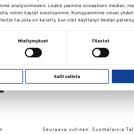
me analysoimiseen. Lisäksi jaamme sosiaalisen median, mai
itä, miten käytät sivustoamme. Kumppanimme voivat yhdistää
t heille tai joita on kerätty, kun olet käyttänyt heidän palvelu
umak Ukraina / Dusan Vukicevic SRB – Patrik Niklas-Salminen/
Mieltymykset
Tilastot
verkossa
Salli valinta
en
Seuraava uutinen: Suomalaisia Ta