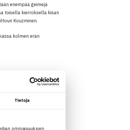
yhtään enempää geimejä
 toisella kierroksella kisan
Bittoun Kouzminen.
iukassa kolmen erän
Tietoja
edian ominaisuuksien