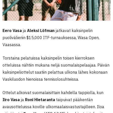
Eero Vasa
ja
Aleksi Löfman
jatkavat kaksinpelin
puolivälieriin $15,000 ITF-turnauksessa, Wasa Open,
Vaasassa.
Torstaina pelatuissa kaksinpelin toisen kierroksen
otteluissa nähtiin mukana neljä suomalaispelaajaa. Päivän
kaksinpeliottelut saatiin pelattua ulkona lähes kokonaan
Vaskiluodon hienoissa tennisolosuhteissa.
Ottelut alkoivat suomalaisittain kahdella tappiolla, kun
Iiro Vasa
ja
Roni Hietaranta
taipuivat pääkentän
avausotteluissa koville ulkomaalaisvastustajilleen. Iloa