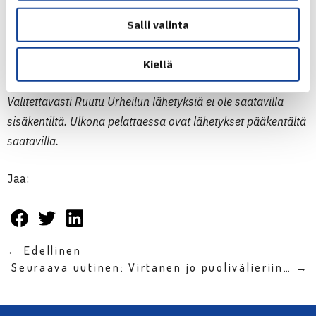
Eero Vasa – [8] Bekkhan Atlangeriev 6-3, 7-6(4)
Salli valinta
Aleksi Löfman – Egor Noskin 7-5, 7-6(2)
Iiro Vasa – [3] Luca Castelnuovo 3-6, 2-6
Roni Hietaranta – [2] Hazem Naw 2-6, 3-6
Kiellä
Valitettavasti Ruutu Urheilun lähetyksiä ei ole saatavilla
sisäkentiltä. Ulkona pelattaessa ovat lähetykset pääkentältä
saatavilla.
Jaa:
← Edellinen
Seuraava uutinen: Virtanen jo puolivälieriin… →