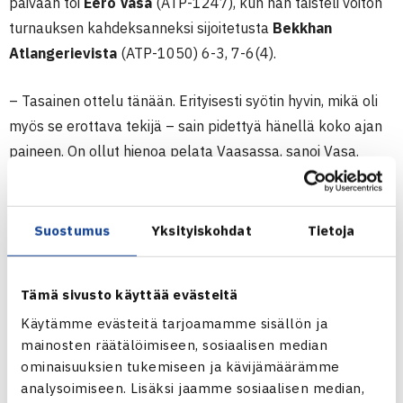
päivään toi
Eero Vasa
(ATP-1247), kun hän taisteli voiton
turnauksen kahdeksanneksi sijoitetusta
Bekkhan
Atlangerievista
(ATP-1050) 6-3, 7-6(4).
– Tasainen ottelu tänään. Erityisesti syötin hyvin, mikä oli
myös se erottava tekijä – sain pidettyä hänellä koko ajan
paineen. On ollut hienoa pelata Vaasassa, sanoi Vasa.
Vasa kohtaa puolivälierässä ykköseksi sijoitetun
Ivan
Nedelkon
(ATP-607), joka voitti Kouvolan turnauksen pari
Suostumus
Yksityiskohdat
Tietoja
viikkoa sitten.
Tämä sivusto käyttää evästeitä
Päivän päätti
Aleksi Löfman
, jonka toinen erä keskeytyi
sateeseen ja ottelu pelattiin päätökseensä sisäkentällä.
Käytämme evästeitä tarjoamamme sisällön ja
mainosten räätälöimiseen, sosiaalisen median
Löfman (ATP-1924) ei tästä hätkähtänyt, vaan voitti
Egor
ominaisuuksien tukemiseen ja kävijämäärämme
Noskinin
(ATP-1585) 7-5, 7-6(2).
analysoimiseen. Lisäksi jaamme sosiaalisen median,