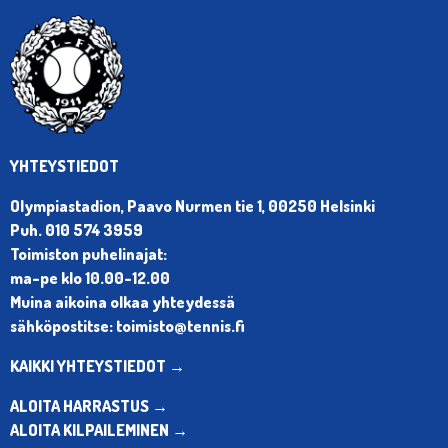
YHTEYSTIEDOT
Olympiastadion, Paavo Nurmen tie 1, 00250 Helsinki
Puh. 010 574 3959
Toimiston puhelinajat:
ma-pe klo 10.00-12.00
Muina aikoina olkaa yhteydessä
sähköpostitse: toimisto@tennis.fi
KAIKKI YHTEYSTIEDOT →
ALOITA HARRASTUS →
ALOITA KILPAILEMINEN →