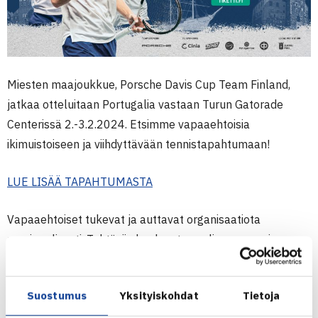
Miesten maajoukkue, Porsche Davis Cup Team Finland,
jatkaa otteluitaan Portugalia vastaan Turun Gatorade
Centerissä 2.-3.2.2024. Etsimme vapaaehtoisia
ikimuistoiseen ja viihdyttävään tennistapahtumaan!
LUE LISÄÄ TAPAHTUMASTA
Vapaaehtoiset tukevat ja auttavat organisaatiota
monipuolisesti. Tehtäviin kuuluvat mm. lipunmyynnin
avustaminen, opastaminen areenalla ja
aktiviteettialueella, VIP-vieraiden vastaanotto ja neuvonta
Suostumus
Yksityiskohdat
Tietoja
sekä toimitsijaruokailun avustaminen. Myös, kerro meille