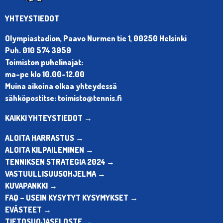
YHTEYSTIEDOT
Olympiastadion, Paavo Nurmen tie 1, 00250 Helsinki
Puh. 010 574 3959
Toimiston puhelinajat:
ma-pe klo 10.00-12.00
Muina aikoina olkaa yhteydessä
sähköpostitse: toimisto@tennis.fi
KAIKKI YHTEYSTIEDOT →
ALOITA HARRASTUS →
ALOITA KILPAILEMINEN →
TENNIKSEN STRATEGIA 2024 →
VASTUULLISUUSOHJELMA →
KUVAPANKKI →
FAQ – USEIN KYSYTYT KYSYMYKSET →
EVÄSTEET →
TIETOSUOJASELOSTE →