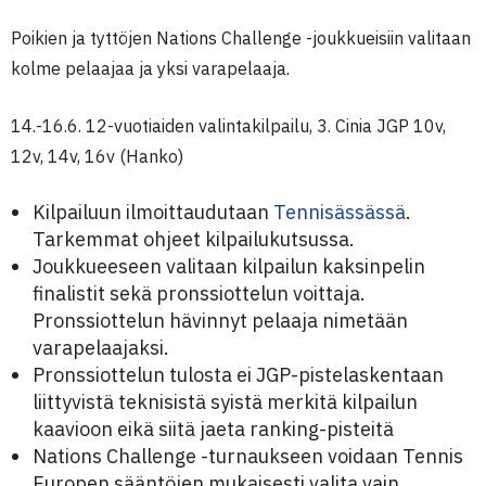
Poikien ja tyttöjen Nations Challenge -joukkueisiin valitaan
kolme pelaajaa ja yksi varapelaaja.
14.-16.6. 12-vuotiaiden valintakilpailu, 3. Cinia JGP 10v,
12v, 14v, 16v (Hanko)
Kilpailuun ilmoittaudutaan
Tennisässässä
.
Tarkemmat ohjeet kilpailukutsussa.
Joukkueeseen valitaan kilpailun kaksinpelin
finalistit sekä pronssiottelun voittaja.
Pronssiottelun hävinnyt pelaaja nimetään
varapelaajaksi.
Pronssiottelun tulosta ei JGP-pistelaskentaan
liittyvistä teknisistä syistä merkitä kilpailun
kaavioon eikä siitä jaeta ranking-pisteitä
Nations Challenge -turnaukseen voidaan Tennis
Europen sääntöjen mukaisesti valita vain