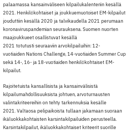
palaamassa kansainväliseen kilpailukalenteriin kesällä
2021. Henkilökohtaiset ja joukkuemuotoiset EM-kilpailut
jouduttiin kesällä 2020 ja talvikaudella 2021 perumaan
koronaviruspandemian seurauksena. Suomen nuorten
maajoukkueet osallistuvat kesällä
2021 totutusti seuraaviin arvokilpailuihin: 12-
vuotiaiden Nations Challenge, 14-vuotiaiden Summer Cup
sekä 14-, 16- ja 18-vuotiaiden henkilökohtaiset EM-
kilpailut.
Rajoitetuista kansallisista ja kansainvälisistä
kilpailumahdollisuuksista johtuen, arvoturnausten
valintakriteereihin on tehty tarkennuksia kesälle
2021. Valtaosa pelipaikoista tullaan jakamaan suoraan
ikäluokkakohtaisten karsintakilpailuiden perusteella.
Karsintakilpailut, ikäluokkakohtaiset kriteerit suorille