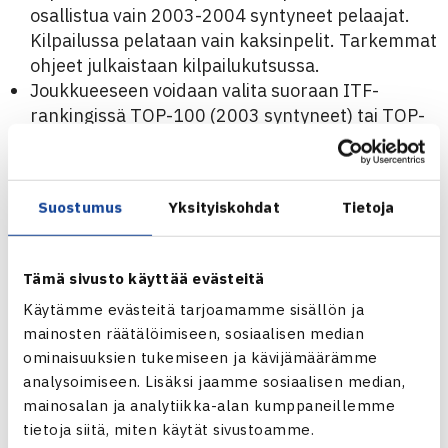
osallistua vain 2003-2004 syntyneet pelaajat.
Kilpailussa pelataan vain kaksinpelit. Tarkemmat
ohjeet julkaistaan kilpailukutsussa.
Joukkueeseen voidaan valita suoraan ITF-
rankingissä TOP-100 (2003 syntyneet) tai TOP-
120 (2004 syntyneet) sijalla oleva pelaaja tai
pelaajia siten, että karsintaturnauksessa
pelataan vähintään yhdestä edustuspaikasta.
Suostumus
Yksityiskohdat
Tietoja
Tarvittaessa varapaikasta pelataan
pronssiottelu
Mahdolliset suorat pelaajavalinnat ilmoitetaan
Tämä sivusto käyttää evästeitä
kilpailukutsussa ja tiedotetaan ennen
Käytämme evästeitä tarjoamamme sisällön ja
ilmoittautumisajan päättymistä
mainosten räätälöimiseen, sosiaalisen median
14.-16.6. 16-vuotiaiden valintakilpailu, 3. Cinia JGP 10v,
ominaisuuksien tukemiseen ja kävijämäärämme
analysoimiseen. Lisäksi jaamme sosiaalisen median,
12v, 14v, 16v (Hanko)
mainosalan ja analytiikka-alan kumppaneillemme
tietoja siitä, miten käytät sivustoamme.
Kilpailuun