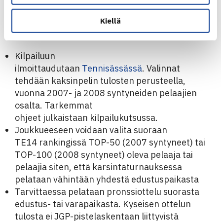
17.-19.6. 14-vuotiaiden valintakilpailu, 3. Cinia JGP 10v,
Kiellä
12v, 14v, 16v (Hanko)
Kilpailuun
ilmoittaudutaan
Tennisässässä
. Valinnat
tehdään kaksinpelin tulosten perusteella,
vuonna 2007- ja 2008 syntyneiden pelaajien
osalta. Tarkemmat
ohjeet julkaistaan kilpailukutsussa.
Joukkueeseen voidaan valita suoraan
TE14 rankingissä TOP-50 (2007 syntyneet) tai
TOP-100 (2008 syntyneet) oleva pelaaja tai
pelaajia siten, että karsintaturnauksessa
pelataan vähintään yhdestä edustuspaikasta
Tarvittaessa pelataan pronssiottelu suorasta
edustus- tai varapaikasta. Kyseisen ottelun
tulosta ei JGP-pistelaskentaan liittyvistä