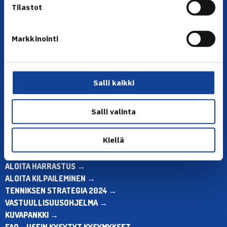
Tilastot
Markkinointi
YHTEYSTIEDOT
Olympiastadion, Paavo Nurmen tie 1, 00250 Helsinki
Puh. 010 574 3959
Salli kaikki
Toimiston puhelinajat:
ma-pe klo 10.00-12.00
Salli valinta
Muina aikoina olkaa yhteydessä
sähköpostitse: toimisto@tennis.fi
Kiellä
KAIKKI YHTEYSTIEDOT →
ALOITA HARRASTUS →
ALOITA KILPAILEMINEN →
TENNIKSEN STRATEGIA 2024 →
VASTUULLISUUSOHJELMA →
KUVAPANKKI →