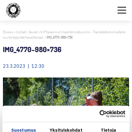
Etusivu
>
Uutiset
>
Seurat
>
V-P havainnut myös tennisbuumin – ”harrastetoiminnalle on
suurta kysyntää havaittavissa”
>
IMG_4770-980×736
IMG_4770-980×736
23.3.2023 | 12:30
Suostumus
Yksityiskohdat
Tietoja