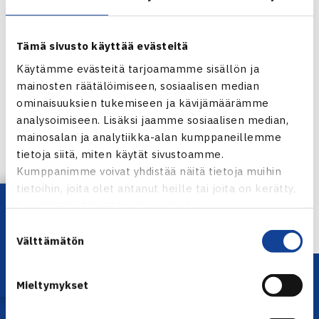
Tämä sivusto käyttää evästeitä
Käytämme evästeitä tarjoamamme sisällön ja
mainosten räätälöimiseen, sosiaalisen median
ominaisuuksien tukemiseen ja kävijämäärämme
analysoimiseen. Lisäksi jaamme sosiaalisen median,
Jaa:
mainosalan ja analytiikka-alan kumppaneillemme
tietoja siitä, miten käytät sivustoamme.
Kumppanimme voivat yhdistää näitä tietoja muihin
tietoihin, joita olet antanut heille tai joita on kerätty,
← Edellinen
Lataa OmaTennis!
kun olet käyttänyt heidän palvelujaan.
Suostumuksen
Välttämätön
valinta
Mieltymykset