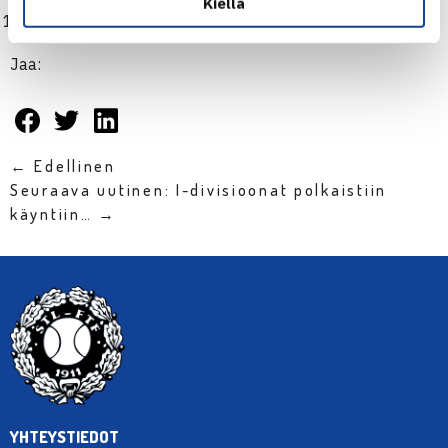
Kiellä
Ella Leivo, Tampereen Tennisseura
Jaa:
← Edellinen
Seuraava uutinen: I-divisioonat polkaistiin
käyntiin… →
YHTEYSTIEDOT