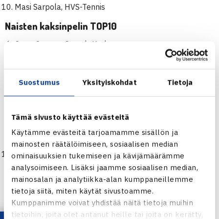
Masi Sarpola, HVS-Tennis
Naisten kaksinpelin TOP10
Oona Orpana, Smash-Kotka
Anastasia Kulikova, HVS-Tennis
Mia Eklund, Open Tennis Club
Liisa Vehviläinen, Åbo Lawn-Tennis Klubb
Suostumus
Yksityiskohdat
Tietoja
Mariella Minetti, Tampereen Tennisseura
Emma Eerola, Tampereen Tennisseura
Tämä sivusto käyttää evästeitä
Piia Suomalainen, Smash
Milka-Emilia Pasanen, Tampereen Tennisseura
Käytämme evästeitä tarjoamamme sisällön ja
Ella Haavisto, Smash
mainosten räätälöimiseen, sosiaalisen median
Roosa Timonen, TVS-Tennis
ominaisuuksien tukemiseen ja kävijämäärämme
analysoimiseen. Lisäksi jaamme sosiaalisen median,
Miesten nelinpelin TOP10
mainosalan ja analytiikka-alan kumppaneillemme
tietoja siitä, miten käytät sivustoamme.
Henri Kontinen, HVS-Tennis
Kumppanimme voivat yhdistää näitä tietoja muihin
Harri Heliövaara, Sata-Tennis
tietoihin, joita olet antanut heille tai joita on kerätty,
Emil Ruusuvuori, HVS-Tennis