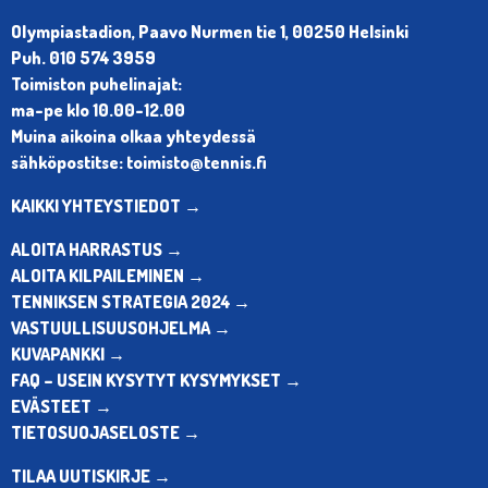
Olympiastadion, Paavo Nurmen tie 1, 00250 Helsinki
Puh. 010 574 3959
Toimiston puhelinajat:
ma-pe klo 10.00-12.00
Muina aikoina olkaa yhteydessä
sähköpostitse: toimisto@tennis.fi
KAIKKI YHTEYSTIEDOT →
ALOITA HARRASTUS →
ALOITA KILPAILEMINEN →
TENNIKSEN STRATEGIA 2024 →
VASTUULLISUUSOHJELMA →
KUVAPANKKI →
FAQ – USEIN KYSYTYT KYSYMYKSET →
EVÄSTEET →
TIETOSUOJASELOSTE →
TILAA UUTISKIRJE →