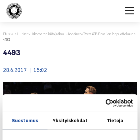
Etusivu
>
Uutiset
>
Uskomaton kiito jatkuu – Kontinen/Peers ATP-finaalien loppuotteluun
>
4493
4493
28.6.2017 | 15:02
Suostumus
Yksityiskohdat
Tietoja