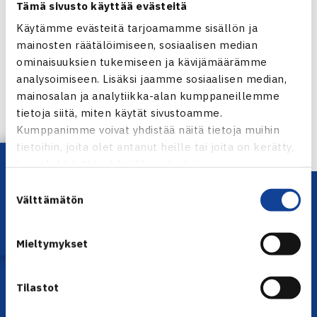
Tämä sivusto käyttää evästeitä
Käytämme evästeitä tarjoamamme sisällön ja
Jaa:
mainosten räätälöimiseen, sosiaalisen median
ominaisuuksien tukemiseen ja kävijämäärämme
analysoimiseen. Lisäksi jaamme sosiaalisen median,
mainosalan ja analytiikka-alan kumppaneillemme
tietoja siitä, miten käytät sivustoamme.
← Edellinen
Kumppanimme voivat yhdistää näitä tietoja muihin
tietoihin, joita olet antanut heille tai joita on kerätty,
Lataa OmaTennis!
kun olet käyttänyt heidän palvelujaan.
Suostumuksen
Välttämätön
valinta
Mieltymykset
Tilastot
YHTEYSTIEDOT