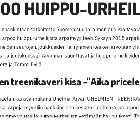
OO HUIPPU-URHEIL
ainhankintaan tarkoitettu Suomen suurin ja monipuolisin tavar
arpoo huippu-urheilijoita arpamyyjilleen. Syksyn 2015 arpak
anneiden seurojen, joukkueiden tai ryhmien kesken arvotaan y
s- ja joulukuussa). Arvonnan suorittavat ja huippu-urheilijoide
erg ja Tommi Evilä.
n treenikaveri kisa -”Aika pricele
aelan kanssa mukana Unelma-Arvan UNELMIEN TREENIKAV
ssä. Arpoja myyntiin hankkineiden kesken Unelma-Arpa arpoo 
semme voittajille huippu-urheilijan vetämään harjoitukset” Tom
ttaja kertoo meille mistä lajista he haluavat vetäjän – omasta 
monipuolistavasta lajista. Lätkän pelaajat voisivat ihan hyvin ot