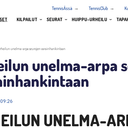
TennisÄssä
TennisClub
K
SET
KILPAILUT
SEURAT
HUIPPU-URHEILU
TAPA
rheilun unelma-arpa seurojen varainhankintaan
eilun unelma-arpa s
ainhankintaan
 09:26
EILUN UNELMA-AR