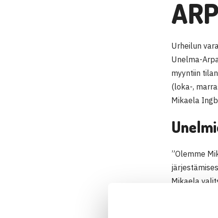
ARP
Urheilun var
Unelma-Arpa 
myyntiin til
(loka-, marra
Mikaela Ingb
Unelmie
”Olemme Mik
järjestämise
Mikaela valit
”arvonnan voi
harjoittelua 