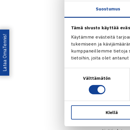
treenariksi j
Suostumus
heille halutun
Urheilun Une
Tämä sivusto käyttää eväs
Jokaisella 10
Lataa OmaTennis!
Käytämme evästeitä tarjoa
joulukuussa 
tukemiseen ja kävijämääräm
arvat tilata
kumppaneillemme tietoja si
tietoihin, joita olet antanu
2 000 –
Suostumuksen
vaivat
Välttämätön
valinta
Urheilun Une
urheilun vara
tarkoittaa s
Kiellä
Kiekko-Vantaa