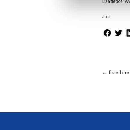
Lisätiedot: 
Jaa:
← Edellin