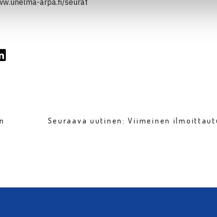
www.unelma-arpa.fi/seurat
en
Seuraava uutinen: Viimeinen ilmoitta