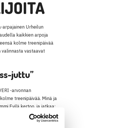
IJOITA
a-arpajainen Urheilun
audella kaikkien arpoja
hteensä kolme treenipäivää
n valinnasta vastaavat
ss-juttu”
ERI -arvonnan
kolme treenipäivää. Minä ja
mi Evilä kertoo, ja jatkaa:
lajistaan tai jostakin
taa pikaluistelijan