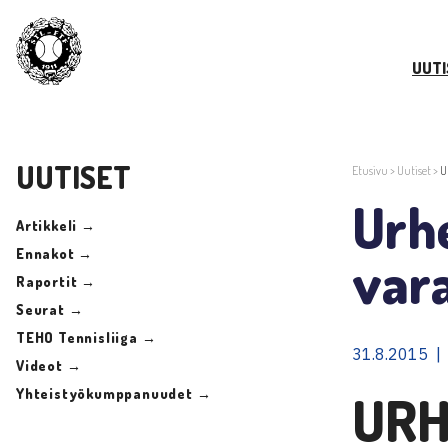
UUTI
UUTISET
Etusivu
>
Uutiset
>
U
Urh
Artikkeli →
Ennakot →
var
Raportit →
Seurat →
TEHO Tennisliiga →
31.8.2015 |
Videot →
Yhteistyökumppanuudet →
URH