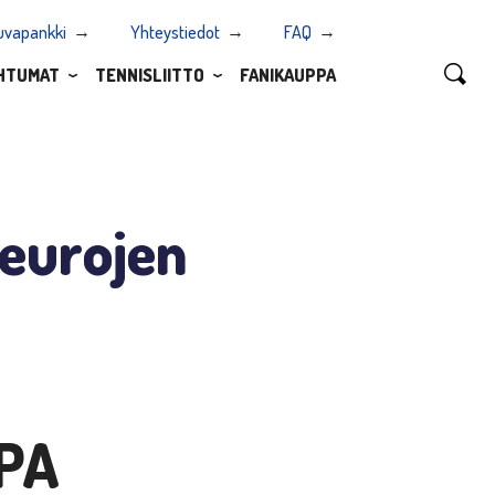
uvapankki
Yhteystiedot
FAQ
HTUMAT
TENNISLIITTO
FANIKAUPPA
eurojen
PA