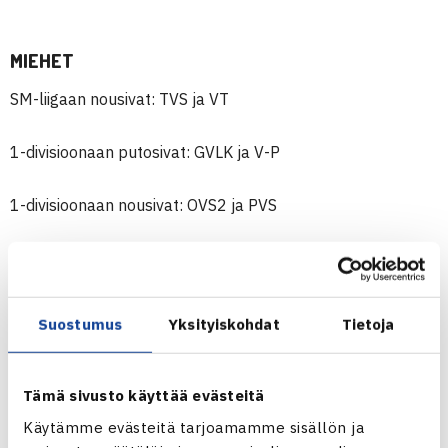
MIEHET
SM-liigaan nousivat: TVS ja VT
1-divisioonaan putosivat: GVLK ja V-P
1-divisioonaan nousivat: OVS2 ja PVS
2-divisioonaan putosivat: Smash-Kotka2 ja TaTS2
2-divisioonaan nousivat: RuT, GT3, HLK2, NurTS, LeTS, RiVS
Suostumus
Yksityiskohdat
Tietoja
3-divisioonaan putosivat: RoVS2, GT, TVS2, ETS, LTS2
Tämä sivusto käyttää evästeitä
3-divisioonaan nousivat: PTT, RajaTe, Roima2, MLK, HyTS3,
Käytämme evästeitä tarjoamamme sisällön ja
HVS10, TaTS7, V-P2