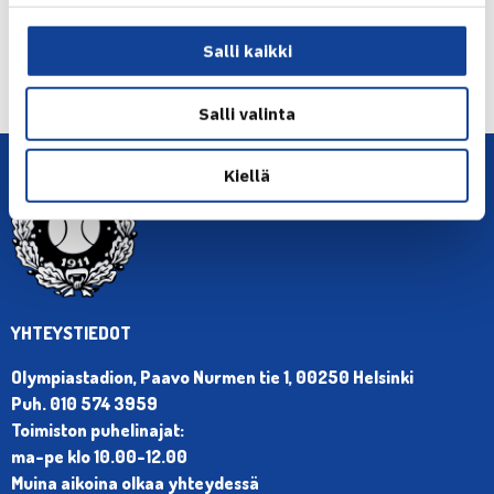
← Edellinen
Salli kaikki
Seuraava uutinen: Tennislehti 6/16 ilmestynyt:…
→
Salli valinta
Kiellä
YHTEYSTIEDOT
Olympiastadion, Paavo Nurmen tie 1, 00250 Helsinki
Puh. 010 574 3959
Toimiston puhelinajat:
ma-pe klo 10.00-12.00
Muina aikoina olkaa yhteydessä