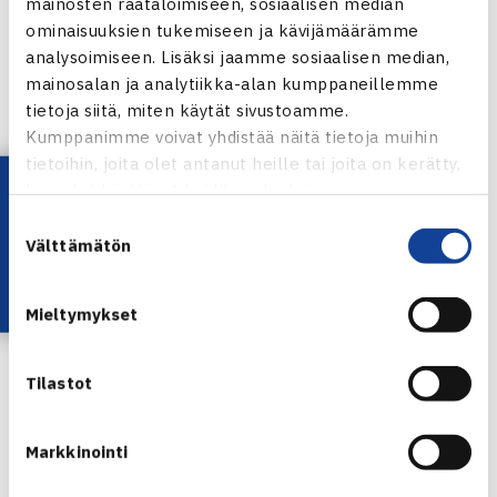
mainosten räätälöimiseen, sosiaalisen median
ominaisuuksien tukemiseen ja kävijämäärämme
4-divisioonaan putosivat: NoTS, AVS, PT75, OTC, MTK,
analysoimiseen. Lisäksi jaamme sosiaalisen median,
mainosalan ja analytiikka-alan kumppaneillemme
TTS2
tietoja siitä, miten käytät sivustoamme.
Kumppanimme voivat yhdistää näitä tietoja muihin
NAISET
tietoihin, joita olet antanut heille tai joita on kerätty,
SM-liigaan nousi: TVS
Lataa OmaTennis!
kun olet käyttänyt heidän palvelujaan.
Suostumuksen
1-divisioonaan putosi: KarTe
Välttämätön
valinta
1-divisioonaan nousi: LT
Mieltymykset
2-divisioonaan putosi: EVS
Tilastot
Jaa:
Markkinointi