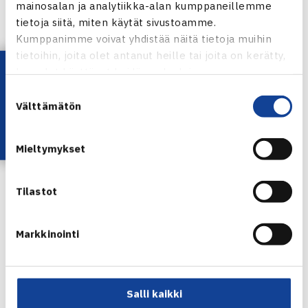
hopeaa: Vete leidit
mainosalan ja analytiikka-alan kumppaneillemme
tietoja siitä, miten käytät sivustoamme.
Kumppanimme voivat yhdistää näitä tietoja muihin
pronssia: OTC stars
tietoihin, joita olet antanut heille tai joita on kerätty,
Lataa OmaTennis!
kun olet käyttänyt heidän palvelujaan.
Suostumuksen
Välttämätön
valinta
Varsinais-Suomi, miehet:
Mieltymykset
kultaa: Laitila Tennis
hopeaa: KLV
Tilastot
pronssia: Roima
Markkinointi
Salli kaikki
Häme- ja Keski-Suomi: