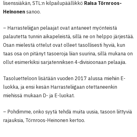
lisenssiäkän, STL:n kilpailupäällikkö
Raisa Törnroos-
Heinonen
sanoo.
– Harrasteliigan pelaajat ovat antaneet myönteistä
palautetta tunnin aikapeleistä, sillä ne on helppo järjestää.
Osan mielestä ottelut ovat olleet tasollisesti hyviä, kun
taas osa on pitänyt tasoeroja liian suurina, sillä mukana on
ollut esimerkiksi sarjatenniksen 4-divisioonaan pelaajia.
Tasoluetteloon lisätään vuoden 2017 alussa miehiin E-
luokka, ja ensi kesän Harrasteliigaan otettaneenkin
miehissä mukaan D- ja E-luokat.
– Pohdimme, onko syytä tehdä muita uusia, tasoon liittyviä
rajauksia, Törnroos-Heinonen kertoo.