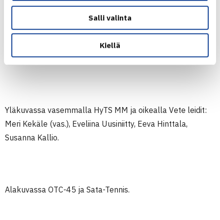
Kultaa: VT
Salli valinta
Hopeaa: LeTS
Kiellä
Pronssia: JTS Gold
Yläkuvassa vasemmalla HyTS MM ja oikealla Vete leidit:
Meri Kekäle (vas.), Eveliina Uusiniitty, Eeva Hinttala,
Susanna Kallio.
Alakuvassa OTC-45 ja Sata-Tennis.