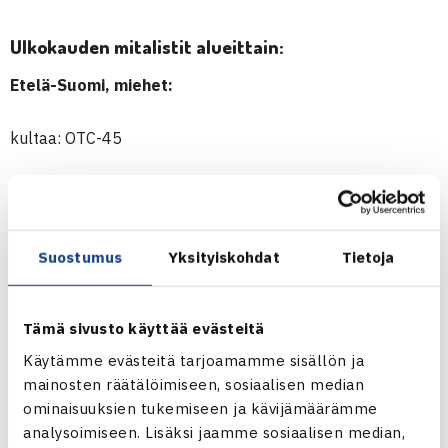
Ulkokauden mitalistit alueittain:
Etelä-Suomi, miehet:
kultaa: OTC-45
hopeaa: Sata-Tennis
pronssia: Smile sekä TTS vanhat lupaukset
Suostumus
Yksityiskohdat
Tietoja
Tämä sivusto käyttää evästeitä
Etelä-Suomi, naiset:
Käytämme evästeitä tarjoamamme sisällön ja
mainosten räätälöimiseen, sosiaalisen median
kultaa: HyTS MM
ominaisuuksien tukemiseen ja kävijämäärämme
analysoimiseen. Lisäksi jaamme sosiaalisen median,