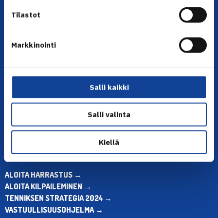
Tilastot
Markkinointi
YHTEYSTIEDOT
Olympiastadion, Paavo Nurmen tie 1, 00250 Helsinki
Salli kaikki
Puh. 010 574 3959
Toimiston puhelinajat:
ma-pe klo 10.00-12.00
Salli valinta
Muina aikoina olkaa yhteydessä
sähköpostitse: toimisto@tennis.fi
Kiellä
KAIKKI YHTEYSTIEDOT →
ALOITA HARRASTUS →
ALOITA KILPAILEMINEN →
TENNIKSEN STRATEGIA 2024 →
VASTUULLISUUSOHJELMA →