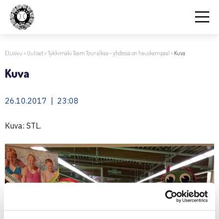
Etusivu
>
Uutiset
>
Tykkimäki Team Tour alkaa – yhdessä on hauskempaa!
>
Kuva
Kuva
26.10.2017 | 23:08
Kuva: STL.