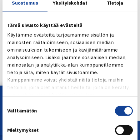
Suostumus
Yksityiskohdat
Tietoja
Tämä sivusto käyttää evästeitä
Käytämme evästeitä tarjoamamme sisällön ja
mainosten räätälöimiseen, sosiaalisen median
ominaisuuksien tukemiseen ja kävijämäärämme
analysoimiseen. Lisäksi jaamme sosiaalisen median,
Jaa:
mainosalan ja analytiikka-alan kumppaneillemme
tietoja siitä, miten käytät sivustoamme.
Kumppanimme voivat yhdistää näitä tietoja muihin
tietoihin, joita olet antanut heille tai joita on kerätty,
Lataa OmaTennis!
kun olet käyttänyt heidän palvelujaan.
← Edellinen
Suostumuksen
Välttämätön
valinta
Mieltymykset