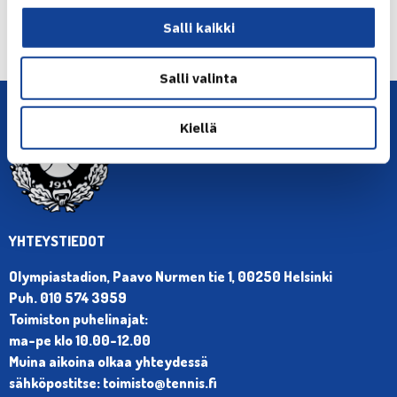
← Edellinen
Seuraava uutinen: Urheilukoulun kesälajien
Salli kaikki
hakuajankohta… →
Salli valinta
Kiellä
YHTEYSTIEDOT
Olympiastadion, Paavo Nurmen tie 1, 00250 Helsinki
Puh. 010 574 3959
Toimiston puhelinajat:
ma-pe klo 10.00-12.00
Muina aikoina olkaa yhteydessä
sähköpostitse: toimisto@tennis.fi