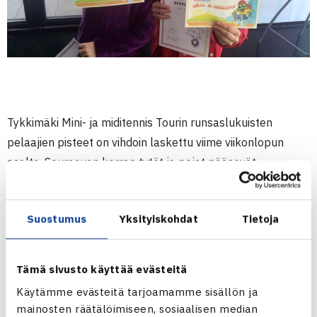
Tykkimäki Mini- ja miditennis Tourin runsaslukuisten
pelaajien pisteet on vihdoin laskettu viime viikonlopun
osalta. Seuraavan kerran tytöt ja pojat pääsevät
mittaamaan taitojaan 2.-3. huhtikuuta kilpailtavassa
osakilpailuissa.
Suostumus
Yksityiskohdat
Tietoja
Jokainen osakilpailuun osallistunut pelaaja saa 10
pistettä. Pääsystä semifinaaliin tai finaaliin pelaaja saa 20
Tämä sivusto käyttää evästeitä
pistettä. Kerättyään 30 pistettä tai enemmän, kutsutaan
Käytämme evästeitä tarjoamamme sisällön ja
pelaaja valtakunnalliseen Masters-turnaukseen
mainosten räätälöimiseen, sosiaalisen median