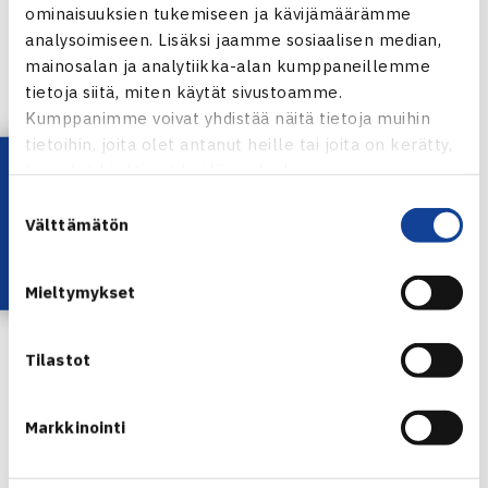
Kouvolaan toukokuussa. Minit pelaavat 28.5. ja midit 29.5.
ominaisuuksien tukemiseen ja kävijämäärämme
Masters pelataan yksilökilpailuna.
analysoimiseen. Lisäksi jaamme sosiaalisen median,
mainosalan ja analytiikka-alan kumppaneillemme
tietoja siitä, miten käytät sivustoamme.
Kumppanimme voivat yhdistää näitä tietoja muihin
tietoihin, joita olet antanut heille tai joita on kerätty,
Pistetilanne:
https://www.tennis.fi/kilpailut/tykkimaki+mini-
Lataa OmaTennis!
kun olet käyttänyt heidän palvelujaan.
+ja+miditennis+tour/pistetilanne/
Suostumuksen
Välttämätön
valinta
Mieltymykset
Kuva: Grani Tennis
Tilastot
Jaa:
Markkinointi