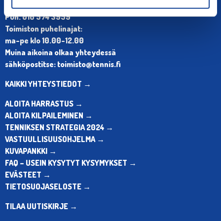
Olympiastadion, Paavo Nurmen tie 1, 00250 Helsinki
Puh. 010 574 3959
Toimiston puhelinajat:
ma-pe klo 10.00-12.00
Muina aikoina olkaa yhteydessä
sähköpostitse: toimisto@tennis.fi
KAIKKI YHTEYSTIEDOT →
ALOITA HARRASTUS →
ALOITA KILPAILEMINEN →
TENNIKSEN STRATEGIA 2024 →
VASTUULLISUUSOHJELMA →
KUVAPANKKI →
FAQ – USEIN KYSYTYT KYSYMYKSET →
EVÄSTEET →
TIETOSUOJASELOSTE →
TILAA UUTISKIRJE →