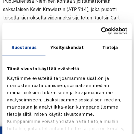
Puolivälierissä Nieminen kohtaa sijoittamattoman
saksalaisen Kevin Krawietzin (ATP 714), joka pudotti
toisella kierroksella viidenneksi sijoitetun Ruotsin Carl
Bergmanin (ATP 521) suoraan kahdessa erässä.
Turnaus pelataan massalla.
Suostumus
Yksityiskohdat
Tietoja
Miesten 10.000$ ITF Futures-turnaus
30.4.-8.5.2011 Karlskona, Ruotsi
Kaksinpeli
Tämä sivusto käyttää evästeitä
2.kierrosta: Timo Nieminen (2.) – Jesper Brunström Ruotsi
Käytämme evästeitä tarjoamamme sisällön ja
(karsija) 61 57 60
mainosten räätälöimiseen, sosiaalisen median
ominaisuuksien tukemiseen ja kävijämäärämme
Karlskronan miesten ITF Futures-turnaus
analysoimiseen. Lisäksi jaamme sosiaalisen median,
verkossa
mainosalan ja analytiikka-alan kumppaneillemme
tietoja siitä, miten käytät sivustoamme.
Kumppanimme voivat yhdistää näitä tietoja muihin
tietoihin, joita olet antanut heille tai joita on kerätty,