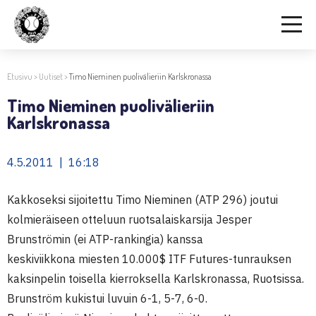
Etusivu
>
Uutiset
>
Timo Nieminen puolivälieriin Karlskronassa
Timo Nieminen puolivälieriin
Karlskronassa
4.5.2011 | 16:18
Kakkoseksi sijoitettu Timo Nieminen (ATP 296) joutui
kolmieräiseen otteluun ruotsalaiskarsija Jesper
Brunströmin (ei ATP-rankingia) kanssa
keskiviikkona miesten 10.000$ ITF Futures-tunrauksen
kaksinpelin toisella kierroksella Karlskronassa, Ruotsissa.
Brunström kukistui luvuin 6-1, 5-7, 6-0.