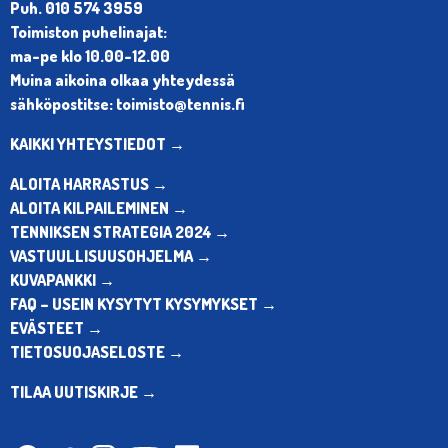
Puh. 010 574 3959
Toimiston puhelinajat:
ma-pe klo 10.00-12.00
Muina aikoina olkaa yhteydessä
sähköpostitse: toimisto@tennis.fi
KAIKKI YHTEYSTIEDOT →
ALOITA HARRASTUS →
ALOITA KILPAILEMINEN →
TENNIKSEN STRATEGIA 2024 →
VASTUULLISUUSOHJELMA →
KUVAPANKKI →
FAQ – USEIN KYSYTYT KYSYMYKSET →
EVÄSTEET →
TIETOSUOJASELOSTE →
TILAA UUTISKIRJE →