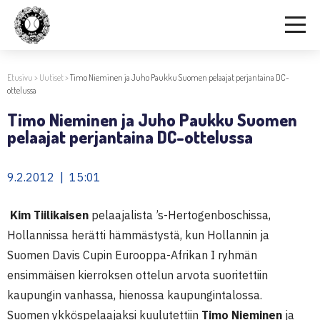
Etusivu
>
Uutiset
>
Timo Nieminen ja Juho Paukku Suomen pelaajat perjantaina DC-
ottelussa
Timo Nieminen ja Juho Paukku Suomen
pelaajat perjantaina DC-ottelussa
9.2.2012 | 15:01
Kim Tiilikaisen
pelaajalista ’s-Hertogenboschissa,
Hollannissa herätti hämmästystä, kun Hollannin ja
Suomen Davis Cupin Eurooppa-Afrikan I ryhmän
ensimmäisen kierroksen ottelun arvota suoritettiin
kaupungin vanhassa, hienossa kaupungintalossa.
Suomen ykköspelaajaksi kuulutettiin
Timo Nieminen
ja