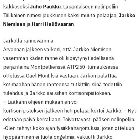
kakkoseksi
Juho Paukku
. Lauantaiseen nelinpeliin
Tiilikainen nimesi joukkueen kaksi muuta pelaajaa,
Jarkko
Niemisen
ja
Harri Heliövaaran
.
Jarkolla rannevamma
Arvonnan jälkeen valkeni, että Jarkko Niemisen
vasemman käden ranne oli kipeytynyt edellisenä
perjantaina Montpellierissä ATP250-turnauksessa
ottelussa Gael Monfilsiä vastaan. Jarkon palattua
kotimaahan hänen ranteensa tutkittiin, siinä todettiin
tulehdus ja Jarkko sai siihen kortisonipistoksen.
– Lääkärin ohjeen mukaan en voi
kortisonipistoksen jälkeen heti pelata, kertoi Jarkko. – Nyt
edetään päivä kerrallaan. Toivottavasti pääsen nelinpeliin.
-Olen tehnyt koko ajan fysiikkaharjoituksia, joten otteluun
hyppääminen ei tuota ongelmia, vakuutti Jarkko.