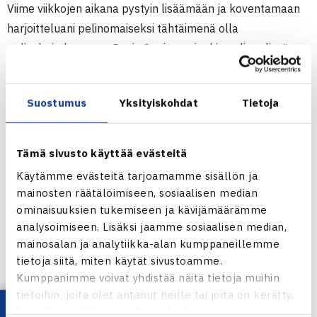
Viime viikkojen aikana pystyin lisäämään ja koventamaan
harjoitteluani pelinomaiseksi tähtäimenä olla
pelivalmiudessa nyt Davis Cupissa, ainakin nelinpelissä.
– Vasemman jalan voimataso ei kuitenkaan ehtinyt
palautua 100 % tasolle ja siitä johtuen myös syyskuun
Suostumus
Yksityiskohdat
Tietoja
lopussa operoitu jänne joutui ylikuormitetuksi ja siitä taas
seurasi jänteen kipeytyminen. Nyt sitten ei ole mitään
tarkkaa aikarajaa jolloin jalkani ”pitäisi” olla pelikunnossa.
Tämä sivusto käyttää evästeitä
Siihen menee se aika mikä tarvitaan. Tämä tositoimiin
Käytämme evästeitä tarjoamamme sisällön ja
palaamiseni siirtyminen mahdollistaa myös sitten aikanaan
mainosten räätälöimiseen, sosiaalisen median
ns. suojatun rankingin käyttämisen.
ominaisuuksien tukemiseen ja kävijämäärämme
analysoimiseen. Lisäksi jaamme sosiaalisen median,
mainosalan ja analytiikka-alan kumppaneillemme
Timo Nieminen nousi joukkueen ykköseksi.
tietoja siitä, miten käytät sivustoamme.
-Taidanpa olla vähinten loukkaantunut tai kipeä, heitti
Kumppanimme voivat yhdistää näitä tietoja muihin
Timo huumorilla.
tietoihin, joita olet antanut heille tai joita on kerätty,
Juho Paukku sai pikakutsun joukkueeseen ja pelaa
kun olet käyttänyt heidän palvelujaan.