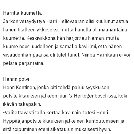
Harrilla kuumetta
Jarkon vetäydyttyä Harri Heliövaaran olisi kuulunut astua
hänen tilalleen ykköseksi, mutta hänellä oli maanantaina
kuumetta. Keskiviikkona hän harjoitteli hieman, mutta
kuume nousi uudelleen ja samalla kävi ilmi, että hänen
viisaudenhampaansa oli tulehtunut. Niinpä Harrikaan ei voi
pelata perjantaina.
Henrin polvi
Henri Kontinen, jonka piti tehdä paluu syyskuisen
polvileikkauksen jälkeen juuri ’s-Hertogenboschissa, koki
ikävän takapakin.
-Valitettavasti tällä kertaa kävi näin, totesi Henri.
Hyppääjänpolvileikkauksen jälkeinen kuntoutumiseni ja
siitä toipuminen eteni aikataulun mukaisesti hyvin.