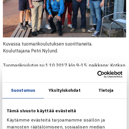
Kuvassa tuomarikoulutuksen suorittaneita.
Kouluttajana Petri Nylund.
Tuomarikoulutus su 1.10.2017 klo 9-15, paikkana: Kotkan
tennishalli, Kotka
Koulutus sisältää käytännön harjoittelua osana CINIA JGP
12v -turnausta.
Suostumus
Yksityiskohdat
Tietoja
Ilmoittautumiset viimeistään 26.9.2017 sähköpostilla:
Tämä sivusto käyttää evästeitä
petri.nylund@op.fi
Käytämme evästeitä tarjoamamme sisällön ja
mainosten räätälöimiseen, sosiaalisen median
Koulutus toteutuu mikäli mukana vähintään neljä