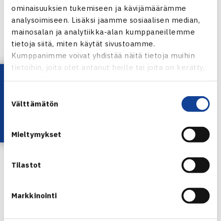
ominaisuuksien tukemiseen ja kävijämäärämme
koulutettavaa.
analysoimiseen. Lisäksi jaamme sosiaalisen median,
mainosalan ja analytiikka-alan kumppaneillemme
Koulutus sisältää 4 tuntia teoriaa ja yhden tunnin
tietoja siitä, miten käytät sivustoamme.
harjoittelua kentällä. Koulutus antaa pätevyyden toimia
Kumppanimme voivat yhdistää näitä tietoja muihin
tuomarina kansallisissa kilpailuissa. Koulutus sopii
tietoihin, joita olet antanut heille tai joita on kerätty,
Lataa OmaTennis!
kun olet käyttänyt heidän palvelujaan.
erinomaiseksi tietopaketiksi myös kilpaileville pelaajille.
Seurojen kannattaa aktivoida jäsenistöään
Suostumuksen
Välttämätön
valinta
tuomarikoulutuksiin. Koulutusta vaaditaan uusilta
Tennisliigan tuomareilta sekä kansallisissa arvokilpailuissa
Mieltymykset
käytettäviltä tuomareilta.
Hinta 60 €. Sisältää kahvin ja sämpylän.
Tilastot
Jaa:
Markkinointi