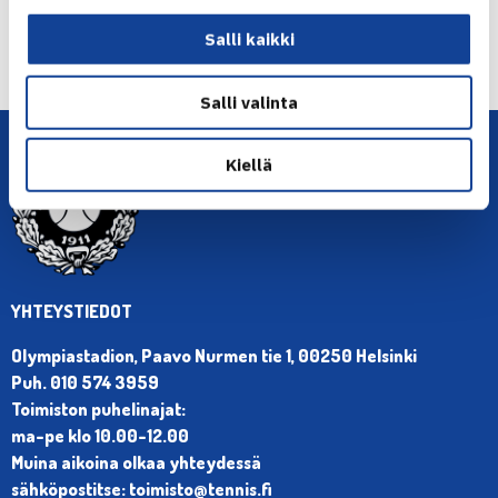
← Edellinen
Seuraava uutinen: Suomalaisia pelikentillä
Salli kaikki
ympäri… →
Salli valinta
Kiellä
YHTEYSTIEDOT
Olympiastadion, Paavo Nurmen tie 1, 00250 Helsinki
Puh. 010 574 3959
Toimiston puhelinajat:
ma-pe klo 10.00-12.00
Muina aikoina olkaa yhteydessä
sähköpostitse: toimisto@tennis.fi