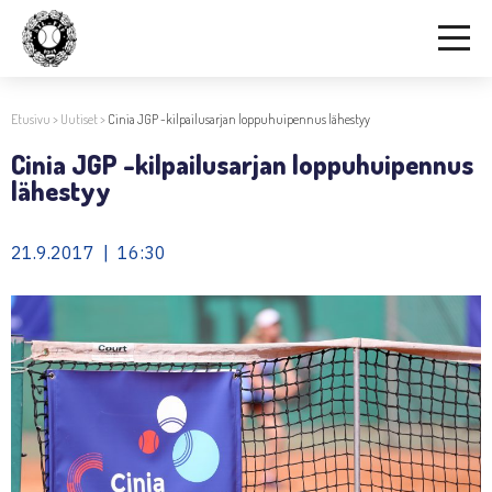
Etusivu
>
Uutiset
>
Cinia JGP -kilpailusarjan loppuhuipennus lähestyy
Cinia JGP -kilpailusarjan loppuhuipennus
lähestyy
21.9.2017 | 16:30