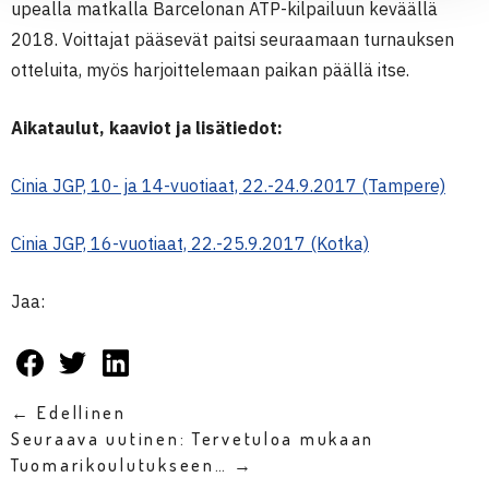
upealla matkalla Barcelonan ATP-kilpailuun keväällä
2018. Voittajat pääsevät paitsi seuraamaan turnauksen
otteluita, myös harjoittelemaan paikan päällä itse.
Aikataulut, kaaviot ja lisätiedot:
Cinia JGP, 10- ja 14-vuotiaat, 22.-24.9.2017 (Tampere)
Cinia JGP, 16-vuotiaat, 22.-25.9.2017 (Kotka)
Jaa:
← Edellinen
Seuraava uutinen: Tervetuloa mukaan
Tuomarikoulutukseen… →