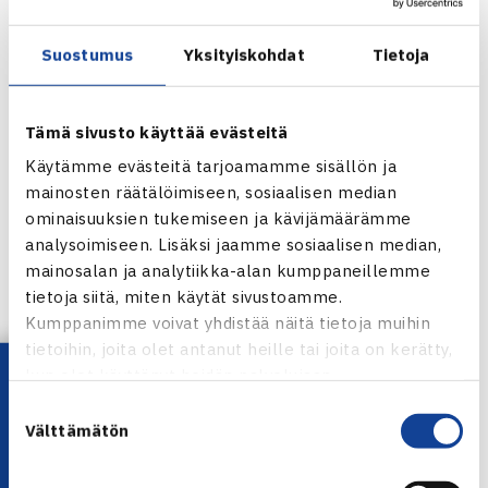
lähetys sunnuntaina, jolloin ratkaisuottelut pelataan.
Suostumus
Yksityiskohdat
Tietoja
Osoitteet livestream-lähetysten seuraamista varten
löytyvät viikonlopun aikana Tennisliiton Facebook-sivulta.
Tämä sivusto käyttää evästeitä
Jokaisessa ikäluokassa palkitaan Cinia Fair Play
Käytämme evästeitä tarjoamamme sisällön ja
-pelaaja
mainosten räätälöimiseen, sosiaalisen median
ominaisuuksien tukemiseen ja kävijämäärämme
Kilpailusarjan pääyhteistyökumppani Cinia palkitsee
analysoimiseen. Lisäksi jaamme sosiaalisen median,
kussakin ikäluokassa yhden pelaajan keltaisella Cinia Fair
mainosalan ja analytiikka-alan kumppaneillemme
Play -t-paidalla tunnustuksena reilun pelin hengestä ja
tietoja siitä, miten käytät sivustoamme.
Kumppanimme voivat yhdistää näitä tietoja muihin
hyvästä käytöksestä.
tietoihin, joita olet antanut heille tai joita on kerätty,
Lataa OmaTennis!
kun olet käyttänyt heidän palvelujaan.
Jokaiselle pelaajalle jaettiin Hangon Cinia JGP -
Suostumuksen
osakilpailun yhteydessä osallistumislahjana kolme Cinia
Välttämätön
valinta
JGP -t-paitaa. Ne pelaajat, jotka eivät osallistuneet
Hangon osakilpailuun, voivat hakea kolme t-paitaa