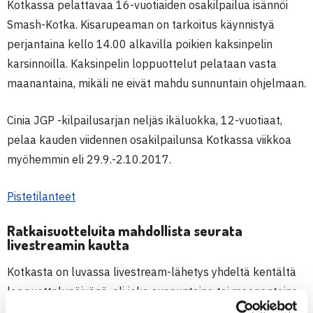
Kotkassa pelattavaa 16-vuotiaiden osakilpailua isännöi
Smash-Kotka. Kisarupeaman on tarkoitus käynnistyä
perjantaina kello 14.00 alkavilla poikien kaksinpelin
karsinnoilla. Kaksinpelin loppuottelut pelataan vasta
maanantaina, mikäli ne eivät mahdu sunnuntain ohjelmaan.
Cinia JGP -kilpailusarjan neljäs ikäluokka, 12-vuotiaat,
pelaa kauden viidennen osakilpailunsa Kotkassa viikkoa
myöhemmin eli 29.9.-2.10.2017.
Pistetilanteet
Ratkaisuotteluita mahdollista seurata
livestreamin kautta
Kotkasta on luvassa livestream-lähetys yhdeltä kentältä
loppuottelupäivänä, eli joko sunnuntaina tai maanantaina.
Luultavasti myös Tampereelta on tarjolla livestream-