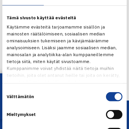
Lajivalmennuksesta vastaavat Pajulahden
ammattivalmentajat.
Tämä sivusto käyttää evästeitä
Ilmoittautuminen 14.11.2014 mennessä:
Käytämme evästeitä tarjoamamme sisällön ja
ripari@pajulahti.com
mainosten räätälöimiseen, sosiaalisen median
ominaisuuksien tukemiseen ja kävijämäärämme
analysoimiseen. Lisäksi jaamme sosiaalisen median,
Jaa:
mainosalan ja analytiikka-alan kumppaneillemme
tietoja siitä, miten käytät sivustoamme.
Kumppanimme voivat yhdistää näitä tietoja muihin
tietoihin, joita olet antanut heille tai joita on kerätty,
← Edellinen
Lataa OmaTennis!
kun olet käyttänyt heidän palvelujaan.
Seuraava uutinen: Julin ja Kosonen… →
Suostumuksen
Välttämätön
valinta
Mieltymykset