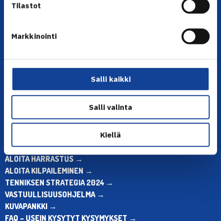
Tilastot
Markkinointi
YHTEYSTIEDOT
Olympiastadion, Paavo Nurmen tie 1, 00250 Helsinki
Puh. 010 574 3959
Salli kaikki
Toimiston puhelinajat:
ma-pe klo 10.00-12.00
Salli valinta
Muina aikoina olkaa yhteydessä
sähköpostitse: toimisto@tennis.fi
Kiellä
KAIKKI YHTEYSTIEDOT →
ALOITA HARRASTUS →
ALOITA KILPAILEMINEN →
TENNIKSEN STRATEGIA 2024 →
VASTUULLISUUSOHJELMA →
KUVAPANKKI →
FAQ – USEIN KYSYTYT KYSYMYKSET →