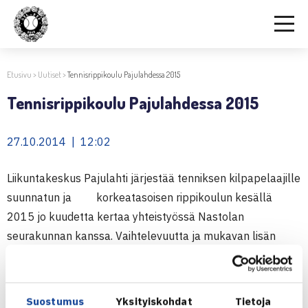
Etusivu
>
Uutiset
>
Tennisrippikoulu Pajulahdessa 2015
Tennisrippikoulu Pajulahdessa 2015
27.10.2014 | 12:02
Liikuntakeskus Pajulahti järjestää tenniksen kilpapelaajille
suunnatun ja korkeatasoisen rippikoulun kesällä
2015 jo kuudetta kertaa yhteistyössä Nastolan
seurakunnan kanssa. Vaihtelevuutta ja mukavan lisän
ripariin tuo se, että osa opetuksesta ja
monipuolisuusharjoituksista tehdään yhteistyössä
koripalloriparilaisten ja heidän valmentajansa kanssa.
Suostumus
Yksityiskohdat
Tietoja