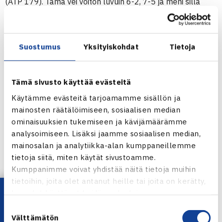
(ATP 179). Tämä vei voiton luvuin 6-2, 7-5 ja meni sillä
pääsarjaan, jossa kohtaa Kroatian Ivo Karlovicin.
Jarkon vuoden viimeinen ammattilaiskisa on IPP Open,
ATP Challenger -turnaus, Talissa 10.-16.11., jossa hän
Suostumus
Yksityiskohdat
Tietoja
pelaa myös nelinpelin
Henri Kontisen
kanssa.
Turnaus verkossa
Tämä sivusto käyttää evästeitä
Jarkko Niemisen verkkosivut
Käytämme evästeitä tarjoamamme sisällön ja
IPP Openin verkkosivut
mainosten räätälöimiseen, sosiaalisen median
ominaisuuksien tukemiseen ja kävijämäärämme
analysoimiseen. Lisäksi jaamme sosiaalisen median,
mainosalan ja analytiikka-alan kumppaneillemme
tietoja siitä, miten käytät sivustoamme.
Kumppanimme voivat yhdistää näitä tietoja muihin
Jaa:
tietoihin, joita olet antanut heille tai joita on kerätty,
Lataa OmaTennis!
kun olet käyttänyt heidän palvelujaan.
Suostumuksen
Välttämätön
valinta