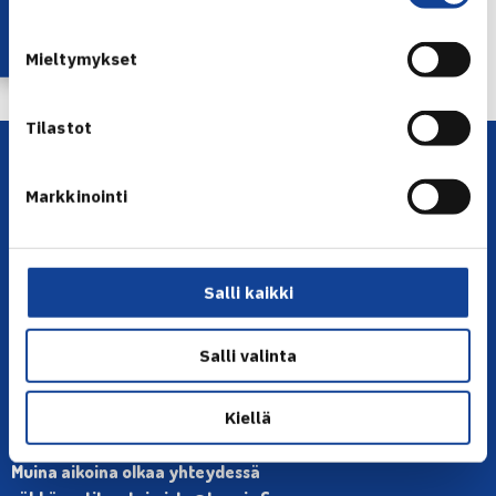
← Edellinen
Seuraava uutinen: Tennisrippikoulu
Mieltymykset
Pajulahdessa 2015… →
Tilastot
Markkinointi
Salli kaikki
YHTEYSTIEDOT
Salli valinta
Olympiastadion, Paavo Nurmen tie 1, 00250 Helsinki
Puh. 010 574 3959
Kiellä
Toimiston puhelinajat:
ma-pe klo 10.00-12.00
Muina aikoina olkaa yhteydessä