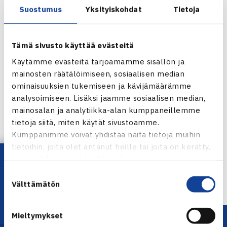
Suostumus
Yksityiskohdat
Tietoja
Tennisripariesite
Tämä sivusto käyttää evästeitä
Käytämme evästeitä tarjoamamme sisällön ja
mainosten räätälöimiseen, sosiaalisen median
ominaisuuksien tukemiseen ja kävijämäärämme
analysoimiseen. Lisäksi jaamme sosiaalisen median,
mainosalan ja analytiikka-alan kumppaneillemme
Jaa:
tietoja siitä, miten käytät sivustoamme.
Kumppanimme voivat yhdistää näitä tietoja muihin
tietoihin, joita olet antanut heille tai joita on kerätty,
Lataa OmaTennis!
kun olet käyttänyt heidän palvelujaan.
← Edellinen
Suostumuksen
Seuraava uutinen: VAT7 – valmistava… →
Välttämätön
valinta
Mieltymykset