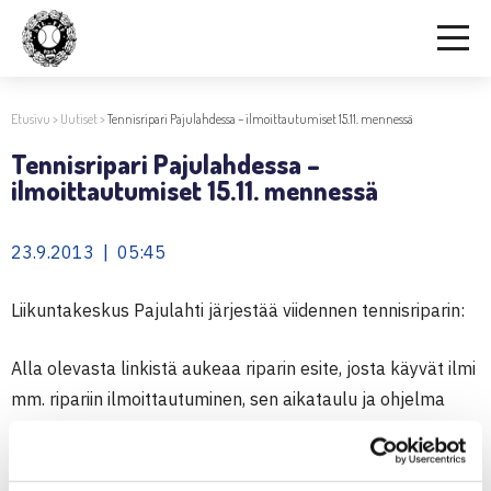
Etusivu
>
Uutiset
>
Tennisripari Pajulahdessa – ilmoittautumiset 15.11. mennessä
Tennisripari Pajulahdessa –
ilmoittautumiset 15.11. mennessä
23.9.2013 | 05:45
Liikuntakeskus Pajulahti järjestää viidennen tennisriparin:
Alla olevasta linkistä aukeaa riparin esite, josta käyvät ilmi
mm. ripariin ilmoittautuminen, sen aikataulu ja ohjelma
sekä hinta.
Ilmoittautuminen päättyy 15.11.