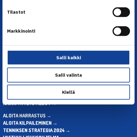
Tilastot
Markkinointi
YHTEYSTIEDOT
Olympiastadion, Paavo Nurmen tie 1, 00250 Helsinki
Salli kaikki
Puh. 010 574 3959
Toimiston puhelinajat:
Salli valinta
ma-pe klo 10.00-12.00
Muina aikoina olkaa yhteydessä
sähköpostitse: toimisto@tennis.fi
Kiellä
KAIKKI YHTEYSTIEDOT →
ALOITA HARRASTUS →
ALOITA KILPAILEMINEN →
TENNIKSEN STRATEGIA 2024 →