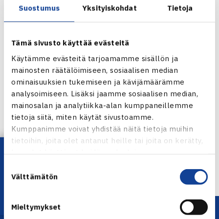
Suostumus
Yksityiskohdat
Tietoja
Tämä sivusto käyttää evästeitä
Käytämme evästeitä tarjoamamme sisällön ja
mainosten räätälöimiseen, sosiaalisen median
ominaisuuksien tukemiseen ja kävijämäärämme
analysoimiseen. Lisäksi jaamme sosiaalisen median,
mainosalan ja analytiikka-alan kumppaneillemme
Jaa:
tietoja siitä, miten käytät sivustoamme.
Kumppanimme voivat yhdistää näitä tietoja muihin
tietoihin, joita olet antanut heille tai joita on kerätty,
Lataa OmaTennis!
kun olet käyttänyt heidän palvelujaan.
← Edellinen
Suostumuksen
Välttämätön
valinta
Mieltymykset