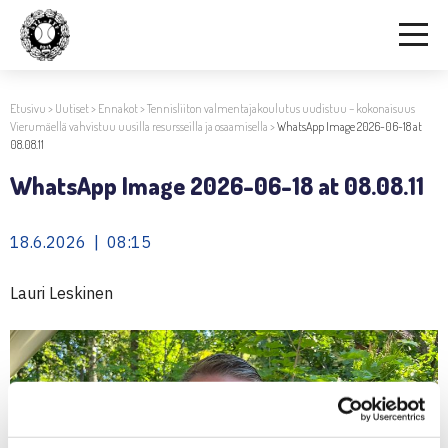
Etusivu
>
Uutiset
>
Ennakot
>
Tennisliiton valmentajakoulutus uudistuu – kokonaisuus
Vierumäellä vahvistuu uusilla resursseilla ja osaamisella
>
WhatsApp Image 2026-06-18 at
08.08.11
WhatsApp Image 2026-06-18 at 08.08.11
18.6.2026 | 08:15
Lauri Leskinen