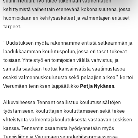
suunnitteluun. Työ tulee tukemaan valmentajien
kehittymistä vaiheittain etenevänä kokonaisuutena, jossa
huomioidaan eri kehitysaskeleet ja valmentajien erilaiset
tarpeet.
”Uudistuksen myötä rakennamme entistä selkeämmän ja
laadukkaamman koulutuspolun, jossa eri tasot tukevat
toisiaan. Yhteistyö eri toimijoiden välillä vahvistuu, ja
samalla saadaan tuotua kansainvälistä vaatimustasoa
osaksi valmennuskoulutusta sekä pelaajien arkea”, kertoi
Vierumäen tenniksen lajipäällikkö
Petja Nykänen
.
Alkuvaiheessa Tennant osallistuu koulutussisältöjen
työstämiseen, kouluttajien kouluttamiseen sekä tekee
yhteistyötä valmentajakoulutuksesta vastaavan Leskisen
kanssa. Tennantin osaamista hyödynnetään myös
Tennisliiton ja Vierumäen seurakehitysprosesseissa.