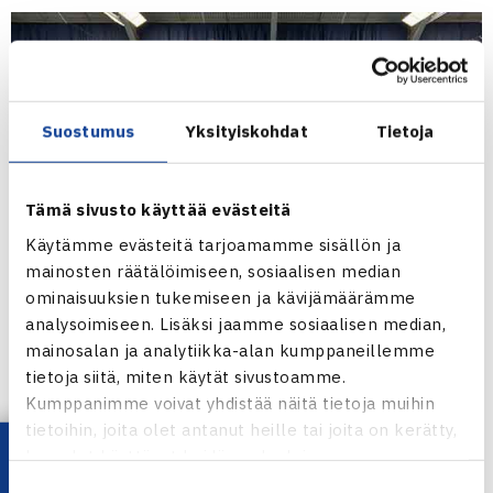
Suostumus
Yksityiskohdat
Tietoja
Tämä sivusto käyttää evästeitä
Käytämme evästeitä tarjoamamme sisällön ja
mainosten räätälöimiseen, sosiaalisen median
ominaisuuksien tukemiseen ja kävijämäärämme
Kansainvälinen asiantuntija Mark Tennant liittyy mukaan
analysoimiseen. Lisäksi jaamme sosiaalisen median,
mainosalan ja analytiikka-alan kumppaneillemme
tukemaan valmentajakoulutuksen kehittämistä osana
tietoja siitä, miten käytät sivustoamme.
laajempaa uudistushanketta, jossa hän vastaa erityisesti
Kumppanimme voivat yhdistää näitä tietoja muihin
koulutuksen sisällöllisestä kehittämisestä.
tietoihin, joita olet antanut heille tai joita on kerätty,
kun olet käyttänyt heidän palvelujaan.
Tennantilla on yli 30 vuoden kokemus valmennuksesta
Suostumuksen