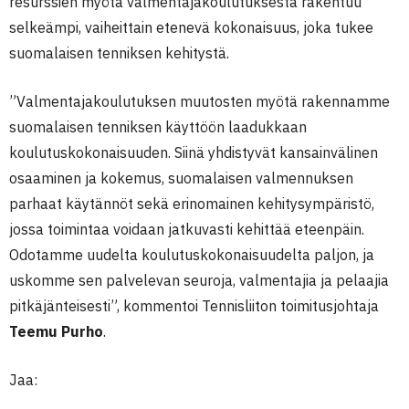
resurssien myötä valmentajakoulutuksesta rakentuu
selkeämpi, vaiheittain etenevä kokonaisuus, joka tukee
suomalaisen tenniksen kehitystä.
”
Valmentajakoulutuksen muutosten myötä rakennamme
suomalaisen tenniksen käyttöön laadukkaan
koulutuskokonaisuuden. Siinä yhdistyvät kansainvälinen
osaaminen ja kokemus, suomalaisen valmennuksen
parhaat käytännöt sekä erinomainen kehitysympäristö,
jossa toimintaa voidaan jatkuvasti kehittää eteenpäin.
Odotamme uudelta koulutuskokonaisuudelta paljon, ja
uskomme sen palvelevan seuroja, valmentajia ja pelaajia
pitkäjänteisesti
”, kommentoi Tennisliiton toimitusjohtaja
Teemu Purho
.
Jaa: