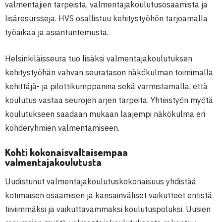
valmentajien tarpeista, valmentajakoulutusosaamista ja
lisäresursseja. HVS osallistuu kehitystyöhön tarjoamalla
työaikaa ja asiantuntemusta.
Helsinkiläisseura tuo lisäksi valmentajakoulutuksen
kehitystyöhän vahvan seuratason näkökulman toimimalla
kehittäjä- ja pilottikumppanina sekä varmistamalla, että
koulutus vastaa seurojen arjen tarpeita. Yhteistyön myötä
koulutukseen saadaan mukaan laajempi näkökulma eri
kohderyhmien valmentamiseen.
Kohti kokonaisvaltaisempaa
valmentajakoulutusta
Uudistunut valmentajakoulutuskokonaisuus yhdistää
kotimaisen osaamisen ja kansainväliset vaikutteet entistä
tiiviimmäksi ja vaikuttavammaksi koulutuspoluksi. Uusien