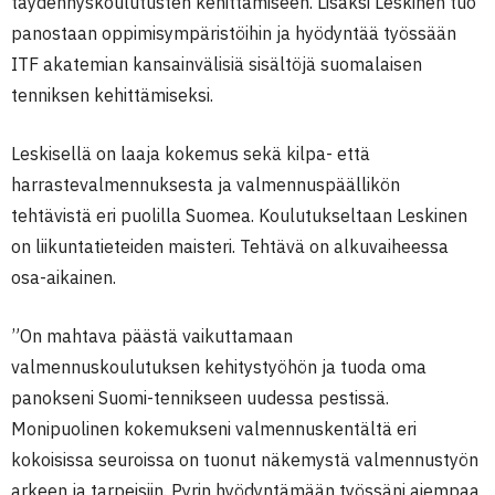
täydennyskoulutusten kehittämiseen. Lisäksi Leskinen tuo
panostaan oppimisympäristöihin ja hyödyntää työssään
ITF akatemian kansainvälisiä sisältöjä suomalaisen
tenniksen kehittämiseksi.
Leskisellä on laaja kokemus sekä kilpa- että
harrastevalmennuksesta ja valmennuspäällikön
tehtävistä eri puolilla Suomea. Koulutukseltaan Leskinen
on liikuntatieteiden maisteri. Tehtävä on alkuvaiheessa
osa-aikainen.
”On mahtava päästä vaikuttamaan
valmennuskoulutuksen kehitystyöhön ja tuoda oma
panokseni Suomi-tennikseen uudessa pestissä.
Monipuolinen kokemukseni valmennuskentältä eri
kokoisissa seuroissa on tuonut näkemystä valmennustyön
arkeen ja tarpeisiin. Pyrin hyödyntämään työssäni aiempaa