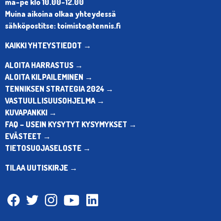
ma-pe klo 10.00-12.00
Muina aikoina olkaa yhteydessä
sähköpostitse: toimisto@tennis.fi
KAIKKI YHTEYSTIEDOT →
ALOITA HARRASTUS →
ALOITA KILPAILEMINEN →
TENNIKSEN STRATEGIA 2024 →
VASTUULLISUUSOHJELMA →
KUVAPANKKI →
FAQ – USEIN KYSYTYT KYSYMYKSET →
EVÄSTEET →
TIETOSUOJASELOSTE →
TILAA UUTISKIRJE →