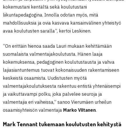
kokemustani kentältä sekä koulutustani
liikuntapedagogina. Innolla odotan myös, mitä
mahdollisuuksia ja ovia kasvava kansainvälinen yhteistyö
avaa koulutusten saralla”, kertoi Leskinen.
”On erittäin hienoa saada Lauri mukaan kehittämään
suomalaista valmentajakoulutusta. Hänen laaja
kokemuksensa, pedagoginen koulutustausta ja vahva
lajiasiantuntemus tuovat kokonaisuuden rakentamiseen
keskeistä osaamista. Uudistusten myötä
valmentajakoulutuksesta rakentuu entistä yhtenäisempi
ja vaikuttavampi polku, joka palvelee seuroja ja
valmentajia eri vaiheissa,” sanoo Vierumäen urheilun
osaamisyhteisön valmentaja
Marko Viitanen
.
Mark Tennant tukemaan koulutusten kehitystä