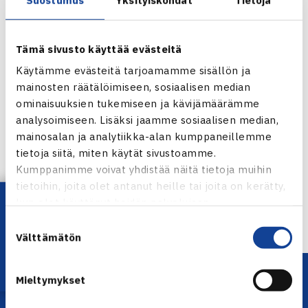
Tämä sivusto käyttää evästeitä
Käytämme evästeitä tarjoamamme sisällön ja
mainosten räätälöimiseen, sosiaalisen median
ominaisuuksien tukemiseen ja kävijämäärämme
analysoimiseen. Lisäksi jaamme sosiaalisen median,
Jaa:
mainosalan ja analytiikka-alan kumppaneillemme
tietoja siitä, miten käytät sivustoamme.
Kumppanimme voivat yhdistää näitä tietoja muihin
tietoihin, joita olet antanut heille tai joita on kerätty,
Lataa OmaTennis!
← Edellinen
kun olet käyttänyt heidän palvelujaan.
Suostumuksen
Välttämätön
valinta
Mieltymykset