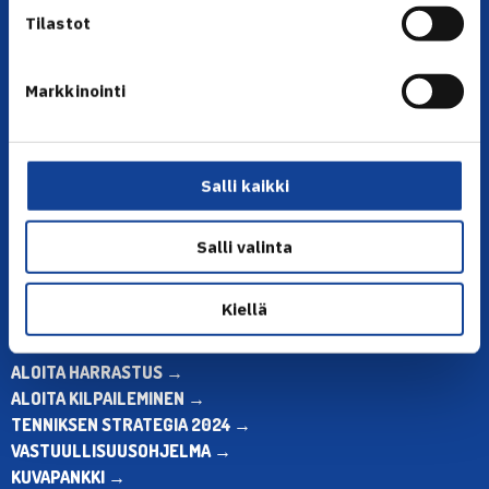
Tilastot
Markkinointi
YHTEYSTIEDOT
Olympiastadion, Paavo Nurmen tie 1, 00250 Helsinki
Puh. 010 574 3959
Salli kaikki
Toimiston puhelinajat:
ma-pe klo 10.00-12.00
Salli valinta
Muina aikoina olkaa yhteydessä
sähköpostitse: toimisto@tennis.fi
Kiellä
KAIKKI YHTEYSTIEDOT →
ALOITA HARRASTUS →
ALOITA KILPAILEMINEN →
TENNIKSEN STRATEGIA 2024 →
VASTUULLISUUSOHJELMA →
KUVAPANKKI →