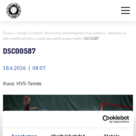
Etusivu
>
Uutiset
>
Ennakot
>
Tennisliiton valmentajakoulutus uudistuu – kokonaisuus
Vierumäellä vahvistuu uusilla resursseilla ja osaamisella
>
DSC00587
DSC00587
18.6.2026 | 08:07
Kuva: HVS-Tennis
Suostumus
Yksityiskohdat
Tietoja