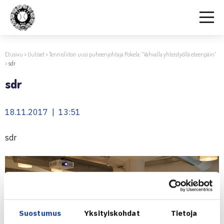
Etusivu
>
Uutiset
>
Tennisliiton uusi puheenjohtaja Pokela: ”Vahvalla yhteistyöllä eteenpäin”
>
sdr
sdr
18.11.2017 | 13:51
sdr
Suostumus
Yksityiskohdat
Tietoja