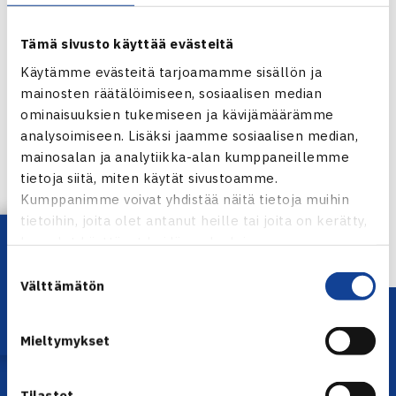
Tämä sivusto käyttää evästeitä
Käytämme evästeitä tarjoamamme sisällön ja
mainosten räätälöimiseen, sosiaalisen median
ominaisuuksien tukemiseen ja kävijämäärämme
Jaa:
analysoimiseen. Lisäksi jaamme sosiaalisen median,
mainosalan ja analytiikka-alan kumppaneillemme
tietoja siitä, miten käytät sivustoamme.
Kumppanimme voivat yhdistää näitä tietoja muihin
← Edellinen
tietoihin, joita olet antanut heille tai joita on kerätty,
Lataa OmaTennis!
kun olet käyttänyt heidän palvelujaan.
Suostumuksen
Välttämätön
valinta
Mieltymykset
Tilastot