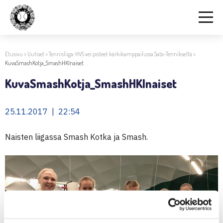
Etusivu
>
Uutiset
>
Tennisliiga: HVS vei pisteet kärkikamppailussa Sata-Tennikseltä
>
KuvaSmashKotja_SmashHKInaiset
KuvaSmashKotja_SmashHKInaiset
25.11.2017 | 22:54
Naisten liigassa Smash Kotka ja Smash.