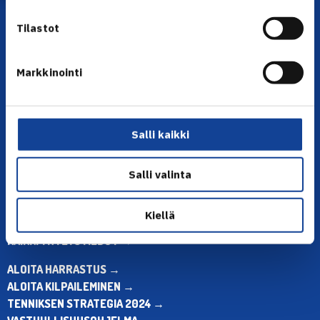
Tilastot
Markkinointi
YHTEYSTIEDOT
Olympiastadion, Paavo Nurmen tie 1, 00250 Helsinki
Salli kaikki
Puh. 010 574 3959
Toimiston puhelinajat:
Salli valinta
ma-pe klo 10.00-12.00
Muina aikoina olkaa yhteydessä
sähköpostitse: toimisto@tennis.fi
Kiellä
KAIKKI YHTEYSTIEDOT →
ALOITA HARRASTUS →
ALOITA KILPAILEMINEN →
TENNIKSEN STRATEGIA 2024 →