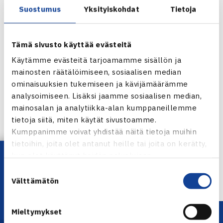
Suostumus
Yksityiskohdat
Tietoja
Tämä sivusto käyttää evästeitä
Käytämme evästeitä tarjoamamme sisällön ja
mainosten räätälöimiseen, sosiaalisen median
ominaisuuksien tukemiseen ja kävijämäärämme
analysoimiseen. Lisäksi jaamme sosiaalisen median,
mainosalan ja analytiikka-alan kumppaneillemme
Jaa:
tietoja siitä, miten käytät sivustoamme.
Kumppanimme voivat yhdistää näitä tietoja muihin
tietoihin, joita olet antanut heille tai joita on kerätty,
Lataa OmaTennis!
kun olet käyttänyt heidän palvelujaan.
← Edellinen
Suostumuksen
Välttämätön
valinta
Mieltymykset