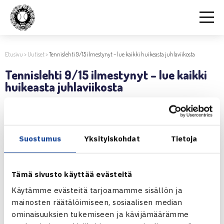
Etusivu
>
Uutiset
>
Tennislehti 9/15 ilmestynyt – lue kaikki huikeasta juhlaviikosta
Tennislehti 9/15 ilmestynyt – lue kaikki
huikeasta juhlaviikosta
17.11.2015 | 15:20
Suostumus
Yksityiskohdat
Tietoja
Jaa:
Tämä sivusto käyttää evästeitä
Käytämme evästeitä tarjoamamme sisällön ja
← Edellinen
mainosten räätälöimiseen, sosiaalisen median
Seuraava uutinen: Kilpailutoiminnan
ominaisuuksien tukemiseen ja kävijämäärämme
ajankohtaista infoa… →