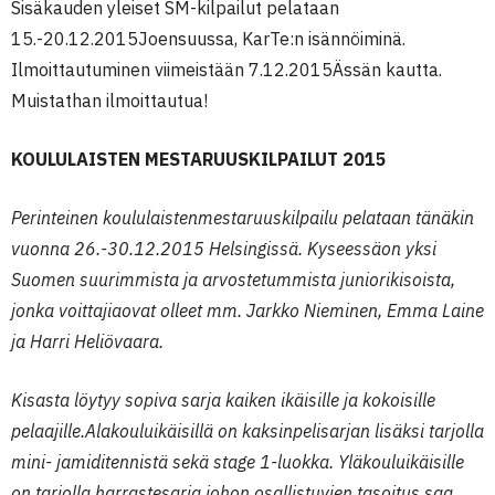
Sisäkauden yleiset SM-kilpailut pelataan
15.-20.12.2015Joensuussa, KarTe:n isännöiminä.
Ilmoittautuminen viimeistään 7.12.2015Ässän kautta.
Muistathan ilmoittautua!
KOULULAISTEN MESTARUUSKILPAILUT 2015
Perinteinen koululaistenmestaruuskilpailu pelataan tänäkin
vuonna 26.-30.12.2015 Helsingissä. Kyseessäon yksi
Suomen suurimmista ja arvostetummista juniorikisoista,
jonka voittajiaovat olleet mm. Jarkko Nieminen, Emma Laine
ja Harri Heliövaara.
Kisasta löytyy sopiva sarja kaiken ikäisille ja kokoisille
pelaajille.Alakouluikäisillä on kaksinpelisarjan lisäksi tarjolla
mini- jamiditennistä sekä stage 1-luokka. Yläkouluikäisille
on tarjolla harrastesarja,johon osallistuvien tasoitus saa