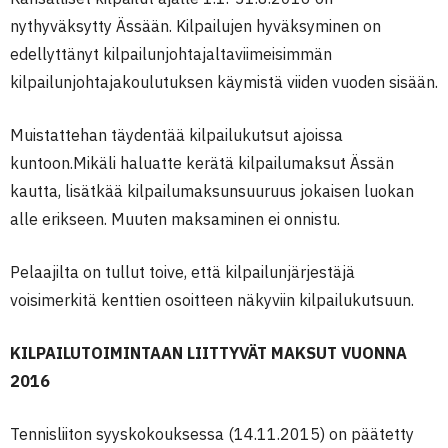
nythyväksytty Ässään. Kilpailujen hyväksyminen on
edellyttänyt kilpailunjohtajaltaviimeisimmän
kilpailunjohtajakoulutuksen käymistä viiden vuoden sisään.
Muistattehan täydentää kilpailukutsut ajoissa
kuntoon.Mikäli haluatte kerätä kilpailumaksut Ässän
kautta, lisätkää kilpailumaksunsuuruus jokaisen luokan
alle erikseen. Muuten maksaminen ei onnistu.
Pelaajilta on tullut toive, että kilpailunjärjestäjä
voisimerkitä kenttien osoitteen näkyviin kilpailukutsuun.
KILPAILUTOIMINTAAN LIITTYVÄT MAKSUT VUONNA
2016
Tennisliiton syyskokouksessa (14.11.2015) on päätetty