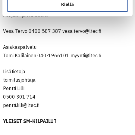
Kiellä
Pohjois- ja Itä-Suomi
Vesa Tervo 0400 587 387 vesa.tervo@ltec.fi
Asiakaspalvelu
Tomi Kalilainen 040-1966101 myynti@ltec.fi
Lisätietoja:
toimitusjohtaja
Pentti Lilli
0500 301 714
pentti.lilli@ltec.fi
YLEISET SM-KILPAILUT