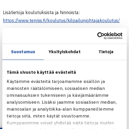
Lisätietoja koulutuksista ja hinnoista:
https://www.tennis.fi/koulutus/kilpailunjohtajakoulutus/
TENNISLIITON PALLOSOPIMUS
Tennisliitto on solminut yhteistyösopimuksen L-Tec Sportin
Suostumus
Yksityiskohdat
Tietoja
kanssa.
Sopimuksenmukaisesti JGP-sarjassa, Finnish
Tourilla, Tennisliigassa ja SM-liigacupissatulee käyttää
Dunlop Fort All Court Select –tennispalloja. Pallot tulee
Tämä sivusto käyttää evästeitä
tilatakaksi viikkoa ennen kilpailua. Ilmoitamme
Käytämme evästeitä tarjoamamme sisällön ja
kilpailunjärjestäjille mitä tilaustunnustanäiden kilpailujen
mainosten räätälöimiseen, sosiaalisen median
osalta käytetään jotta saatte käyttöönne alennetun
ominaisuuksien tukemiseen ja kävijämäärämme
hinnan.
analysoimiseen. Lisäksi jaamme sosiaalisen median,
mainosalan ja analytiikka-alan kumppaneillemme
Tilaukset tehdään sähköpostilla:
myynti@ltec.fi
(kopioksi
tietoja siitä, miten käytät sivustoamme.
Kumppanimme voivat yhdistää näitä tietoja muihin
hyvä lisätä:
raisa.tornroos@tennis.fi
)