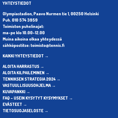
YHTEYSTIEDOT
Olympiastadion, Paavo Nurmen tie 1, 00250 Helsinki
Puh. 010 574 3959
Toimiston puhelinajat:
ma-pe klo 10.00-12.00
Muina aikoina olkaa yhteydessä
sähköpostitse: toimisto@tennis.fi
KAIKKI YHTEYSTIEDOT →
ALOITA HARRASTUS →
ALOITA KILPAILEMINEN →
TENNIKSEN STRATEGIA 2024 →
VASTUULLISUUSOHJELMA →
KUVAPANKKI →
FAQ – USEIN KYSYTYT KYSYMYKSET →
EVÄSTEET →
TIETOSUOJASELOSTE →