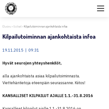
Etusivu
>
Uutiset
>
Kilpailutoiminnan ajankohtaista infoa
Kilpailutoiminnan ajankohtaista infoa
19.11.2015 | 09:31
Hyvät seurojen yhteyshenkilöt,
alla ajankohtaista asiaa kilpailutoiminnasta.
Viettehäntietoja eteenpäin seurassanne. Kiitos!
KANSALLISET KILPAILUT AJALLE 1.1.-31.8.2016
Kansalliset kilpailut ajalle 1.1.-31.8.2016 on