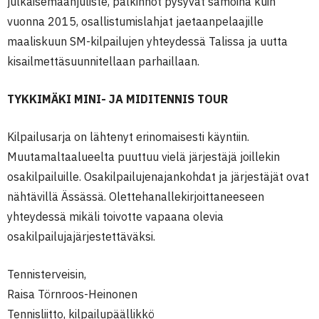
julkaisemaanjuliste, palkinnot pysyvät samoina kuin
vuonna 2015, osallistumislahjat jaetaanpelaajille
maaliskuun SM-kilpailujen yhteydessä Talissa ja uutta
kisailmettäsuunnitellaan parhaillaan.
TYKKIMÄKI MINI- JA MIDITENNIS TOUR
Kilpailusarja on lähtenyt erinomaisesti käyntiin.
Muutamaltaalueelta puuttuu vielä järjestäjä joillekin
osakilpailuille. Osakilpailujenajankohdat ja järjestäjät ovat
nähtävillä Ässässä. Olettehanallekirjoittaneeseen
yhteydessä mikäli toivotte vapaana olevia
osakilpailujajärjestettäväksi.
Tennisterveisin,
Raisa Törnroos-Heinonen
Tennisliitto, kilpailupäällikkö