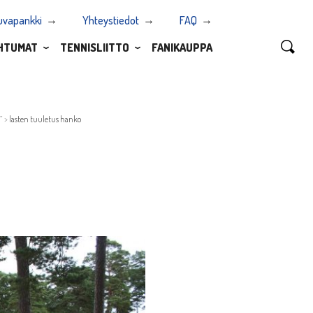
uvapankki
Yhteystiedot
FAQ
HTUMAT
TENNISLIITTO
FANIKAUPPA
”
>
lasten tuuletus hanko