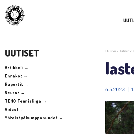
UUTI
UUTISET
Etusivu
>
Uutiset
>
S
last
Artikkeli →
Ennakot →
Raportit →
6.5.2023 | 
Seurat →
TEHO Tennisliiga →
Videot →
Yhteistyökumppanuudet →