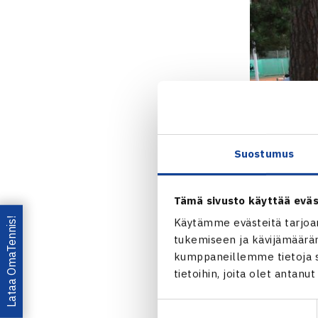
Suostumus
Tämä sivusto käyttää eväs
Lataa OmaTennis!
Käytämme evästeitä tarjoa
tukemiseen ja kävijämääräm
kumppaneillemme tietoja si
tietoihin, joita olet antanu
Jaa:
Suostumuksen