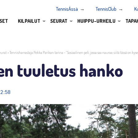
TennisÄssä
TennisClub
K
SET
KILPAILUT
SEURAT
HUIPPU-URHEILU
TAPA
eurat
>
Tennisharrastaja Pekka Parikan tarina – ”Sosiaalinen peli, jossa saa nauraa; siitä tässä on kyse
en tuuletus hanko
12:58