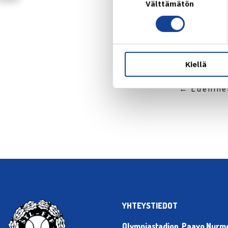
Välttämätön
valinta
Kiellä
← Edellin
YHTEYSTIEDOT
Olympiastadion, Paavo Nurmen