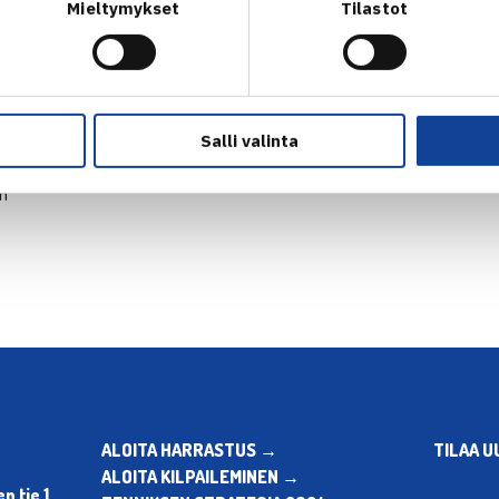
Mieltymykset
Tilastot
Salli valinta
en
ALOITA HARRASTUS →
TILAA U
ALOITA KILPAILEMINEN →
 tie 1,