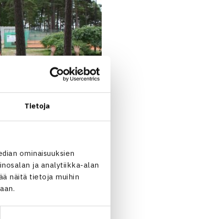
Tietoja
edian ominaisuuksien
nosalan ja analytiikka-alan
 näitä tietoja muihin
jaan.