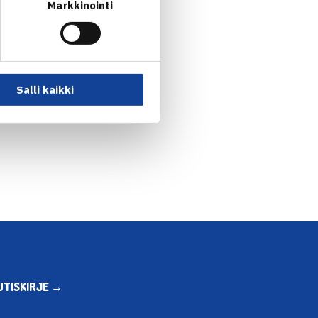
Markkinointi
Salli kaikki
UTISKIRJE →