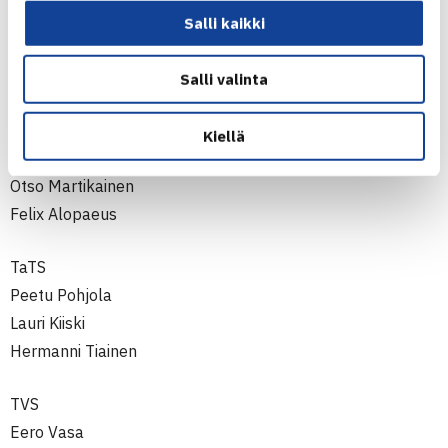
Vesa Ahti
Salli kaikki
Ville-Petteri Ahti
Valtteri Väre
Salli valinta
Smash
Kiellä
Oskari Paldanius
Otso Martikainen
Felix Alopaeus
TaTS
Peetu Pohjola
Lauri Kiiski
Hermanni Tiainen
TVS
Eero Vasa