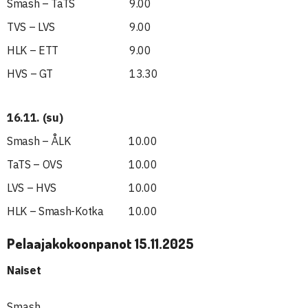
Smash – TaTS
9.00
TVS – LVS
9.00
HLK – ETT
9.00
HVS – GT
13.30
16.11. (su)
Smash – ÅLK
10.00
TaTS – OVS
10.00
LVS – HVS
10.00
HLK – Smash-Kotka
10.00
Pelaajakokoonpanot 15.11.2025
Naiset
Smash