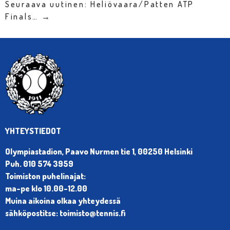
Seuraava uutinen: Heliövaara/Patten ATP
Finals… →
YHTEYSTIEDOT
Olympiastadion, Paavo Nurmen tie 1, 00250 Helsinki
Puh. 010 574 3959
Toimiston puhelinajat:
ma-pe klo 10.00-12.00
Muina aikoina olkaa yhteydessä
sähköpostitse: toimisto@tennis.fi