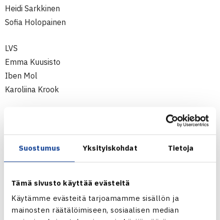
Heidi Sarkkinen
Sofia Holopainen
LVS
Emma Kuusisto
Iben Mol
Karoliina Krook
HVS
Matilda Wennerström
Elna Komulainen
Suostumus
Yksityiskohdat
Tietoja
Amanda Nicol
HLK
Tämä sivusto käyttää evästeitä
Daria Bibanina
Käytämme evästeitä tarjoamamme sisällön ja
Ilona Kanerva
mainosten räätälöimiseen, sosiaalisen median