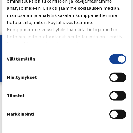
ominaisuuksien tukemiseen ja kävijämäärämme
Annika Ali
analysoimiseen. Lisäksi jaamme sosiaalisen median,
mainosalan ja analytiikka-alan kumppaneillemme
Smash-Kotka
tietoja siitä, miten käytät sivustoamme.
Fanny Norin
Kumppanimme voivat yhdistää näitä tietoja muihin
Venla Ahti
tietoihin, joita olet antanut heille tai joita on kerätty,
Lataa OmaTennis!
Emma Tuominen
kun olet käyttänyt heidän palvelujaan.
Suostumuksen
Välttämätön
valinta
Miehet
Mieltymykset
ÅLK
Tilastot
Leo Stenlund
Juho-Eric Biggs
Markkinointi
Lucas Eriksson
Smash-Kotka