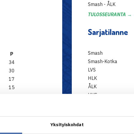
Smash - ÅLK
TULOSSEURANTA →
Sarjatilanne
Smash
P
Smash-Kotka
34
LVS
30
HLK
17
ÅLK
15
HVS
15
TaTS
15
OVS
15
14
Yksityiskohdat
Kaikki tilastot Tenni
13