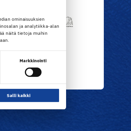
edian ominaisuuksien
nosalan ja analytiikka-alan
 näitä tietoja muihin
jaan.
Markkinointi
Salli kaikki