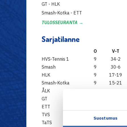
GT - HLK
Smash-Kotka - ETT
TULOSSEURANTA →
Sarjatilanne
O
V-T
HVS-Tennis 1
9
34-2
Smash
9
30-6
HLK
9
17-19
Smash-Kotka
9
15-21
ÅLK
9
15-21
GT
9
15-21
ETT
9
15-21
TVS
9
14-22
Suostumus
TaTS
9
13-23