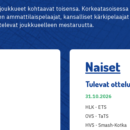
oukkueet kohtaavat toisensa. Korkeatasoisessa 
n ammattilaispelaajat, kansalliset kärkipelaajat
televat joukkueelleen mestaruutta.
Naiset
Tulevat ottel
31.10.2026
HLK - ETS
OVS - TaTS
HVS - Smash-Kotka