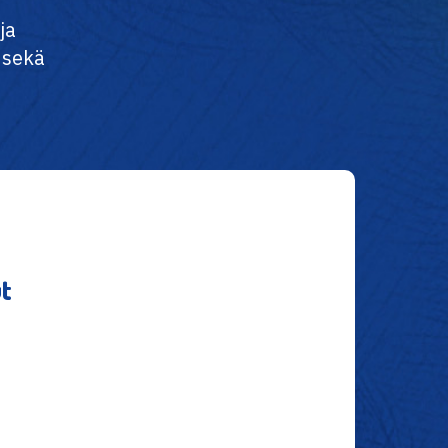
ja
 sekä
ut