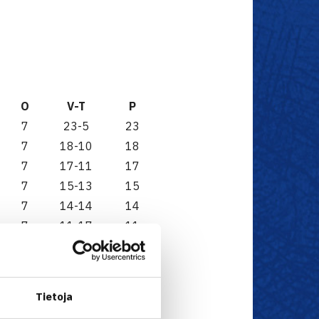
O
V-T
P
7
23-5
23
7
18-10
18
7
17-11
17
7
15-13
15
7
14-14
14
7
11-17
11
7
8-20
8
7
6-22
6
Tietoja
sÄssässä