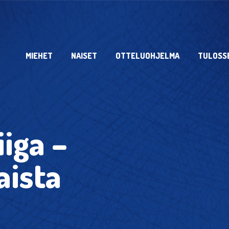
MIEHET
NAISET
OTTELUOHJELMA
TULOSS
liiga –
aista