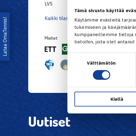
LVS
9
12-24
Tämä sivusto käyttää eväs
Kaikki tilastot TennisÄssässä
Lataa OmaTennis!
Käytämme evästeitä tarjoa
tukemiseen ja kävijämääräm
kumppaneillemme tietoja si
Miehet
tietoihin, joita olet antanu
Suostumuksen
Välttämätön
valinta
Kiellä
Uutiset