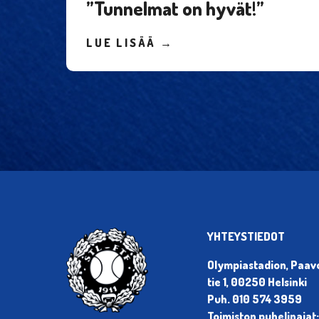
”Tunnelmat on hyvät!”
LUE LISÄÄ →
YHTEYSTIEDOT
Olympiastadion, Paa
tie 1, 00250 Helsinki
Puh. 010 574 3959
Toimiston puhelinajat