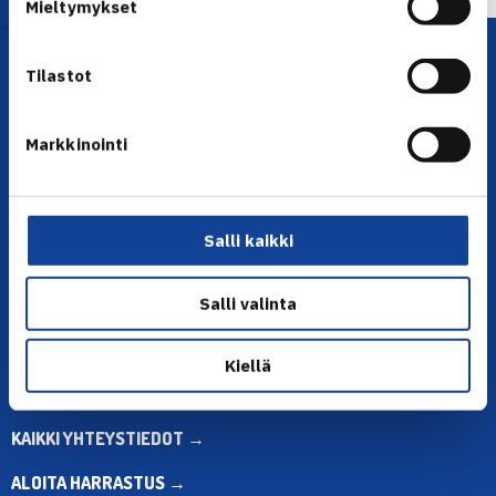
Mieltymykset
Tilastot
Markkinointi
YHTEYSTIEDOT
Salli kaikki
Olympiastadion, Paavo Nurmen tie 1, 00250 Helsinki
Puh. 010 574 3959
Salli valinta
Toimiston puhelinajat:
ma-pe klo 10.00-12.00
Kiellä
Muina aikoina olkaa yhteydessä
sähköpostitse: toimisto@tennis.fi
KAIKKI YHTEYSTIEDOT →
ALOITA HARRASTUS →