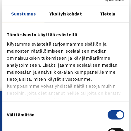
Suostumus
Yksityiskohdat
Tietoja
Tämä sivusto käyttää evästeitä
Käytämme evästeitä tarjoamamme sisällön ja
mainosten räätälöimiseen, sosiaalisen median
ominaisuuksien tukemiseen ja kävijämäärämme
analysoimiseen. Lisäksi jaamme sosiaalisen median,
mainosalan ja analytiikka-alan kumppaneillemme
tietoja siitä, miten käytät sivustoamme.
Jaa:
Kumppanimme voivat yhdistää näitä tietoja muihin
tietoihin, joita olet antanut heille tai joita on kerätty,
Lataa OmaTennis!
kun olet käyttänyt heidän palvelujaan.
Suostumuksen
← Edellinen
Välttämätön
valinta