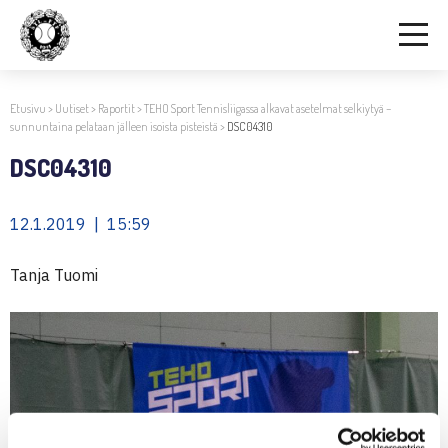
Etusivu
>
Uutiset
>
Raportit
>
TEHO Sport Tennisliigassa alkavat asetelmat selkiytyä –
sunnuntaina pelataan jälleen isoista pisteistä
>
DSC04310
DSC04310
12.1.2019 | 15:59
Tanja Tuomi