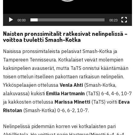
00:00
00:23
Naisten pronssimitalit ratkesivat nelinpelissä –
voittoa tuuletti Smash-Kotka
Naisissa pronssimitaleista pelasivat Smash-Kotka ja
Tampereen Tennisseura. Kotkalaiset veivät molempien
kaksinpelien avauserät, mutta TaTS onnistui kääntämään
toisen ottelun itselleen pakottaen ratkaisun nelinpeliin.
Ykköspelaajien ottelussa
Venla Ahti
(Smash-Kotka,
alakuvassa) kukisti
Emilia Hartmanin
(TaTS) 6-4, 4-6, 10-7
ja kakkosten ottelussa
Marissa Minetti
(TaTS) voitti
Eeva
Ristolan
(Smash-Kotka) 0-6, 6-2, 10-7.
Nelinpelissä pidemmän korren vei kotkalaisten pari
Ahti/Ristola. He voittivat parin Hartman/Minetti 6-4, 6-4.