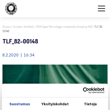
Etusivu
>
Uutiset
>
Artikkeli
>
TEHO Sport Tennisliigan mestareiksi Smash ja HVS
>
TLF_82-
00148
TLF_82-00148
8.2.2020 | 16:34
Suostumus
Yksityiskohdat
Tietoja