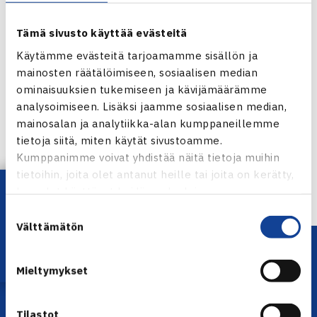
Tämä sivusto käyttää evästeitä
Käytämme evästeitä tarjoamamme sisällön ja
mainosten räätälöimiseen, sosiaalisen median
ominaisuuksien tukemiseen ja kävijämäärämme
Jaa:
analysoimiseen. Lisäksi jaamme sosiaalisen median,
mainosalan ja analytiikka-alan kumppaneillemme
tietoja siitä, miten käytät sivustoamme.
Kumppanimme voivat yhdistää näitä tietoja muihin
← Edellinen
tietoihin, joita olet antanut heille tai joita on kerätty,
Lataa OmaTennis!
kun olet käyttänyt heidän palvelujaan.
Suostumuksen
Välttämätön
valinta
Mieltymykset
Tilastot