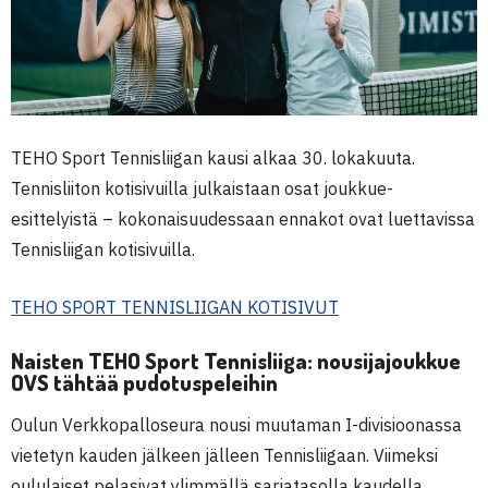
TEHO Sport Tennisliigan kausi alkaa 30. lokakuuta.
Tennisliiton kotisivuilla julkaistaan osat joukkue-
esittelyistä – kokonaisuudessaan ennakot ovat luettavissa
Tennisliigan kotisivuilla.
TEHO SPORT TENNISLIIGAN KOTISIVUT
Naisten TEHO Sport Tennisliiga: nousijajoukkue
OVS tähtää pudotuspeleihin
Oulun Verkkopalloseura nousi muutaman I-divisioonassa
vietetyn kauden jälkeen jälleen Tennisliigaan. Viimeksi
oululaiset pelasivat ylimmällä sarjatasolla kaudella