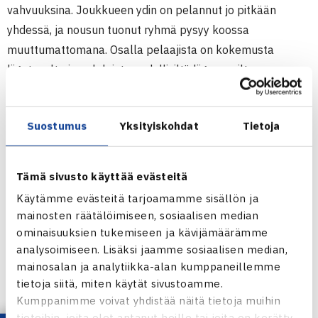
vahvuuksina. Joukkueen ydin on pelannut jo pitkään
yhdessä, ja nousun tuonut ryhmä pysyy koossa
muuttumattomana. Osalla pelaajista on kokemusta
liigatasolta jo oululaisten edellisiltä liigavuosilta.
LUE OVS JOUKKUE-ESITTELY KOKONAISUUDESSAAN
Suostumus
Yksityiskohdat
Tietoja
Naisten TEHO Sport Tennisliiga: nousijajoukkue
EVS lähtee nauttien kohti tulevaa kautta
Tämä sivusto käyttää evästeitä
Käytämme evästeitä tarjoamamme sisällön ja
mainosten räätälöimiseen, sosiaalisen median
ominaisuuksien tukemiseen ja kävijämäärämme
analysoimiseen. Lisäksi jaamme sosiaalisen median,
mainosalan ja analytiikka-alan kumppaneillemme
tietoja siitä, miten käytät sivustoamme.
Kumppanimme voivat yhdistää näitä tietoja muihin
tietoihin, joita olet antanut heille tai joita on kerätty,