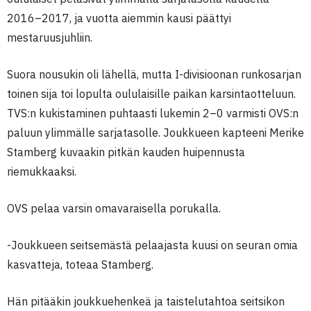
2016–2017, ja vuotta aiemmin kausi päättyi
mestaruusjuhliin.
Suora nousukin oli lähellä, mutta I-divisioonan runkosarjan
toinen sija toi lopulta oululaisille paikan karsintaotteluun.
TVS:n kukistaminen puhtaasti lukemin 2–0 varmisti OVS:n
paluun ylimmälle sarjatasolle. Joukkueen kapteeni Merike
Stamberg kuvaakin pitkän kauden huipennusta
riemukkaaksi.
OVS pelaa varsin omavaraisella porukalla.
-Joukkueen seitsemästä pelaajasta kuusi on seuran omia
kasvatteja, toteaa Stamberg.
Hän pitääkin joukkuehenkeä ja taistelutahtoa seitsikon