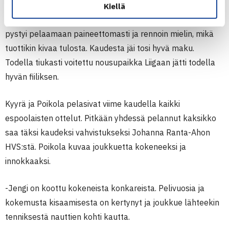
pelejään jatkuvasti kauden mittaan ja pelaaminen oli
Kiellä
kivempaa kuin koskaan. Pidemmän kisatauon takia pelit
pystyi pelaamaan paineettomasti ja rennoin mielin, mikä
tuottikin kivaa tulosta. Kaudesta jäi tosi hyvä maku.
Todella tiukasti voitettu nousupaikka Liigaan jätti todella
hyvän fiiliksen.
Kyyrä ja Poikola pelasivat viime kaudella kaikki
espoolaisten ottelut. Pitkään yhdessä pelannut kaksikko
saa täksi kaudeksi vahvistukseksi Johanna Ranta-Ahon
HVS:stä. Poikola kuvaa joukkuetta kokeneeksi ja
innokkaaksi.
-Jengi on koottu kokeneista konkareista. Pelivuosia ja
kokemusta kisaamisesta on kertynyt ja joukkue lähteekin
tenniksestä nauttien kohti kautta.