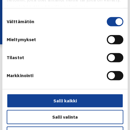
Lataa OmaTennis!
kun olet käyttänyt heidän palvelujaan.
Suostumuksen
Välttämätön
valinta
Satu Kyyrä
Mieltymykset
Espoon Verkkopalloseura nousi kuuden vuoden tauon
jälkeen Tennisliigaan voitettuaan viime kaudella I-
Tilastot
divisioonan. Ennen viimeistä kierrosta EVS ja OVS olivat
sarjakärjessä tasapisteissä, mutta Satu Kyyrä ja Anni
Markkinointi
Poikola varmistivat sarjanousun puhtaalla 3–0-voitolla
Lahden Tenniskerhosta.
Salli kaikki
Espoolaisten kapteeni Poikola muistelee edellistä kautta
mielellään.
Salli valinta
-Kausi I-divisioonassa oli onnistunut. Kumpikin petrasi