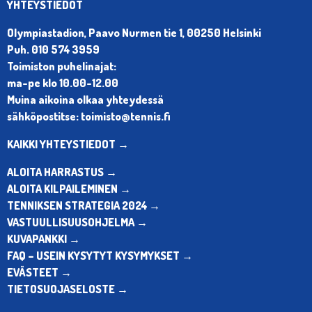
YHTEYSTIEDOT
Olympiastadion, Paavo Nurmen tie 1, 00250 Helsinki
Puh. 010 574 3959
Toimiston puhelinajat:
ma-pe klo 10.00-12.00
Muina aikoina olkaa yhteydessä
sähköpostitse: toimisto@tennis.fi
KAIKKI YHTEYSTIEDOT →
ALOITA HARRASTUS →
ALOITA KILPAILEMINEN →
TENNIKSEN STRATEGIA 2024 →
VASTUULLISUUSOHJELMA →
KUVAPANKKI →
FAQ – USEIN KYSYTYT KYSYMYKSET →
EVÄSTEET →
TIETOSUOJASELOSTE →