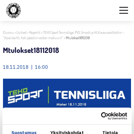
Etusivu
>
Uutiset
>
Raportit
>
TEHO Sport Tennisliiga: PVS, Smash ja HLK avausvoittoihin –
”Hyvä startti, heti päästiin voiton makuun!”
>
Mtulokset18112018
Mtulokset18112018
18.11.2018 | 16:00
Suostumus
Yksityiskohdat
Tietoja