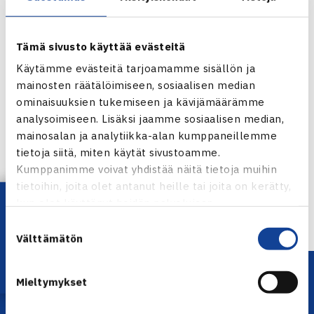
Tämä sivusto käyttää evästeitä
Käytämme evästeitä tarjoamamme sisällön ja
mainosten räätälöimiseen, sosiaalisen median
ominaisuuksien tukemiseen ja kävijämäärämme
analysoimiseen. Lisäksi jaamme sosiaalisen median,
Jaa:
mainosalan ja analytiikka-alan kumppaneillemme
tietoja siitä, miten käytät sivustoamme.
Kumppanimme voivat yhdistää näitä tietoja muihin
tietoihin, joita olet antanut heille tai joita on kerätty,
← Edellinen
Lataa OmaTennis!
kun olet käyttänyt heidän palvelujaan.
Suostumuksen
Välttämätön
valinta
Mieltymykset