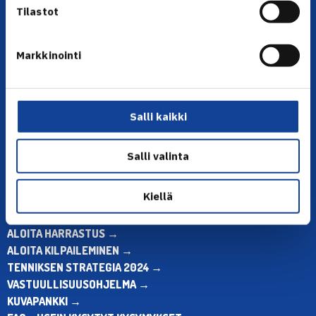
Tilastot
Markkinointi
YHTEYSTIEDOT
Olympiastadion, Paavo Nurmen tie 1, 00250 Helsinki
Puh. 010 574 3959
Salli kaikki
Toimiston puhelinajat:
ma-pe klo 10.00-12.00
Salli valinta
Muina aikoina olkaa yhteydessä
sähköpostitse: toimisto@tennis.fi
Kiellä
KAIKKI YHTEYSTIEDOT →
ALOITA HARRASTUS →
ALOITA KILPAILEMINEN →
TENNIKSEN STRATEGIA 2024 →
VASTUULLISUUSOHJELMA →
KUVAPANKKI →