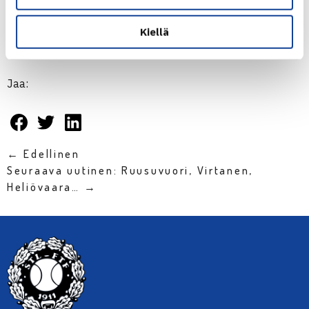
LUE LISÄÄ AVAUSKIERROKSESTA, LIVESTREAM &
Kiellä
LIVESCORE
Jaa:
← Edellinen
Seuraava uutinen: Ruusuvuori, Virtanen,
Heliövaara… →