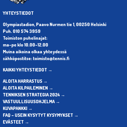
YHTEYSTIEDOT
Olympiastadion, Paavo Nurmen tie 1, 00250 Helsinki
Puh. 010 574 3959
Toimiston puhelinajat:
ma-pe klo 10.00-12.00
Muina aikoina olkaa yhteydessä
sähköpostitse: toimisto@tennis.fi
KAIKKI YHTEYSTIEDOT →
ALOITA HARRASTUS →
ALOITA KILPAILEMINEN →
TENNIKSEN STRATEGIA 2024 →
VASTUULLISUUSOHJELMA →
KUVAPANKKI →
FAQ – USEIN KYSYTYT KYSYMYKSET →
EVÄSTEET →