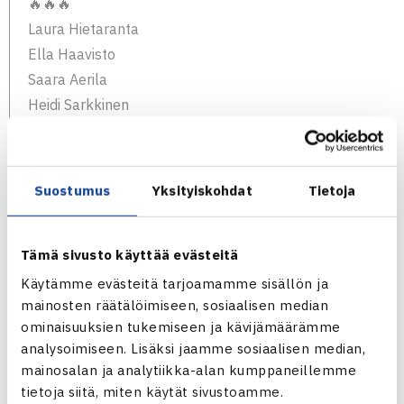
🔥🔥🔥
Laura Hietaranta
Ella Haavisto
Saara Aerila
Heidi Sarkkinen
Veronika Vlkovska
🔥🔥🔥
Lue lisää:
https://t.co/sXFHqUAKkk
Suostumus
Yksityiskohdat
Tietoja
pic.twitter.com/YdZKpx5mBP
— TEHO Sport Tennisliiga (@tennisliiga)
October 13,
Tämä sivusto käyttää evästeitä
2021
Käytämme evästeitä tarjoamamme sisällön ja
mainosten räätälöimiseen, sosiaalisen median
ominaisuuksien tukemiseen ja kävijämäärämme
Hurja on kattaus, kenet nähdään kentillä
analysoimiseen. Lisäksi jaamme sosiaalisen median,
avausviikonloppuna?
mainosalan ja analytiikka-alan kumppaneillemme
Kenties:
tietoja siitä, miten käytät sivustoamme.