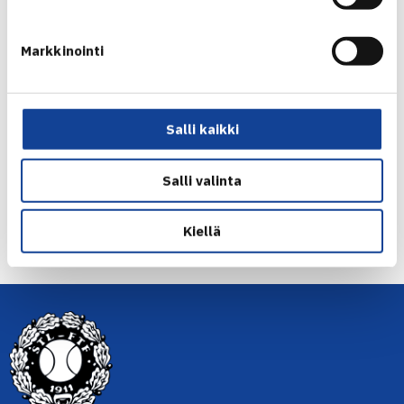
Markkinointi
Jaa:
Salli kaikki
Salli valinta
← Edellinen
Kiellä
Seuraava uutinen: TEHO Sport Tennisliiga:… →