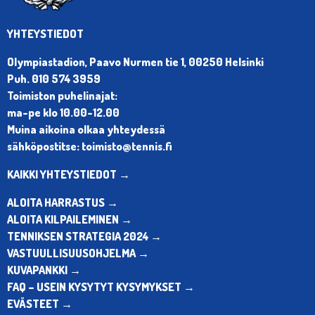
YHTEYSTIEDOT
Olympiastadion, Paavo Nurmen tie 1, 00250 Helsinki
Puh. 010 574 3959
Toimiston puhelinajat:
ma-pe klo 10.00-12.00
Muina aikoina olkaa yhteydessä
sähköpostitse: toimisto@tennis.fi
KAIKKI YHTEYSTIEDOT →
ALOITA HARRASTUS →
ALOITA KILPAILEMINEN →
TENNIKSEN STRATEGIA 2024 →
VASTUULLISUUSOHJELMA →
KUVAPANKKI →
FAQ – USEIN KYSYTYT KYSYMYKSET →
EVÄSTEET →