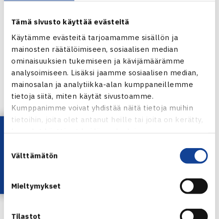
täydet kierrokset – useimmille joukkueista kyseessä on
Tämä sivusto käyttää evästeitä
sarja-avaus. Lisäksi sunnuntaina pelataan miesten
Käytämme evästeitä tarjoamamme sisällön ja
puolella yksi ottelu, kun Turussa kohtaavat TVS-Tennis ja
mainosten räätälöimiseen, sosiaalisen median
Sata. Torstaina julkaistaan ennakkoa viikonlopusta.
ominaisuuksien tukemiseen ja kävijämäärämme
Perjantaina klo 15:00 jälkeen julkaistaan lauantain
analysoimiseen. Lisäksi jaamme sosiaalisen median,
kaksinpelaajat ja lauantai-iltana klo 18:00 jälkeen
mainosalan ja analytiikka-alan kumppaneillemme
tiedetään sunnuntain kaksinpelaajat – nelinpelaajat
tietoja siitä, miten käytät sivustoamme.
Kumppanimme voivat yhdistää näitä tietoja muihin
ilmoitetaan kaksinpelien jälkeen.
tietoihin, joita olet antanut heille tai joita on kerätty,
Lataa OmaTennis!
kun olet käyttänyt heidän palvelujaan.
TENNISLIIGAN KOTISIVUT
Suostumuksen
Välttämätön
valinta
Mieltymykset
Tilastot