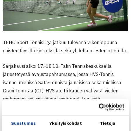
TEHO Sport Tennisliiga jatkuu tulevana viikonloppuna
naisten täysillä kierroksilla sekä yhdellä miesten ottelulla.
Sarjakausi alkoi 17.-18.10. Talin Tenniskeskuksella
järjestetyssä avaustapahtumassa, jossa HVS-Tennis
isännöi miehissä Sata-Tennistä ja naisissa sekä miehissä
Grani Tennistä (GT). HVS aloitti kauden vahvasti vieden
molempina päivinä täydet pistepotit. Lue lisää
avausotteluista: 1)
HVS-Sata
ja 2)
HVS-GT
.
Tulevana viikonloppuna pääroolissa ovat naisten ottelut,
Suostumus
Yksityiskohdat
Tietoja
kun lauantaina ja isänpäivänä sunnuntaina pelataan