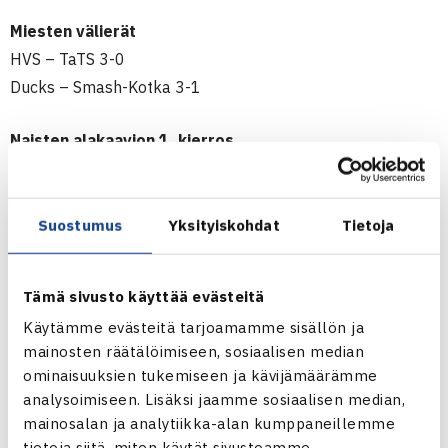
Miesten välierät
HVS – TaTS 3-0
Ducks – Smash-Kotka 3-1
Naisten alakaavion 1. kierros
LVS – OVS 0-2
TVS – TaTS 0-2
Suostumus
Yksityiskohdat
Tietoja
Miesten alakaavion 1. kierros
VarTe – Break Point 3-0
Tämä sivusto käyttää evästeitä
TVS – VT 3-1
Käytämme evästeitä tarjoamamme sisällön ja
Sunnuntai 5.7. klo 10:00 | loppuottelut,
mainosten räätälöimiseen, sosiaalisen median
pronssiottelut, putoamiskarsinnat
ominaisuuksien tukemiseen ja kävijämäärämme
analysoimiseen. Lisäksi jaamme sosiaalisen median,
Naisten loppuottelu
mainosalan ja analytiikka-alan kumppaneillemme
HVS – Smash 2-0
tietoja siitä, miten käytät sivustoamme.