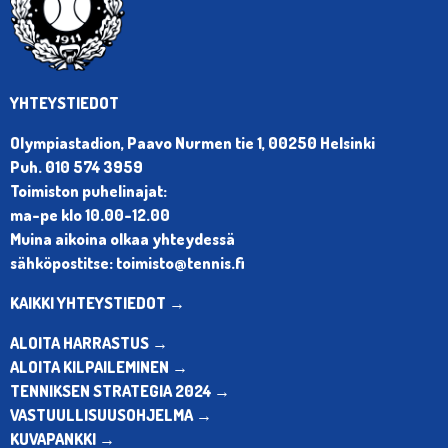
YHTEYSTIEDOT
Olympiastadion, Paavo Nurmen tie 1, 00250 Helsinki
Puh. 010 574 3959
Toimiston puhelinajat:
ma-pe klo 10.00-12.00
Muina aikoina olkaa yhteydessä
sähköpostitse: toimisto@tennis.fi
KAIKKI YHTEYSTIEDOT →
ALOITA HARRASTUS →
ALOITA KILPAILEMINEN →
TENNIKSEN STRATEGIA 2024 →
VASTUULLISUUSOHJELMA →
KUVAPANKKI →